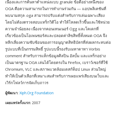
เนื่องและการค้นหาตำแหน่งแบบ granule ข้อดีอย่างหนึ่งของ
OGA คือความสามารถในการทำงานร่วมกัน — แอปพลิเคชันที่
พบนามสกุล .oga สามารถปรับแต่งสำหรับการเล่นเฉพาะเสียง
โดยไม่ต้องตรวจสอบแทร็กวิดีโอ ทำให้โหลดเร็วขึ้นและใช้หน่วย
ความจำน้อยลง เนื่องจากคอนเทนเนอร์ Ogg และโคเดกที่
เกี่ยวข้องเป็นโอเพนซอร์สและปลอดค่าลิขสิทธิ์ทั้งหมด OGA จึง
หลีกเลี่ยงความซับซ้อนของการอนุญาตสิทธิบัตรที่ส่งผลกระทบต่อ
รูปแบบที่เป็นกรรมสิทธิ์ รูปแบบนี้รองรับเมทาดาทา Vorbis
comment สำหรับการแท็กข้อมูลศิลปิน อัลบั้ม และแทร็กอย่าง
เป็นมาตรฐาน OGA เล่นได้โดยตรงใน Firefox, เบราว์เซอร์ที่ใช้
Chromium, VLC และสภาพแวดล้อมเดสก์ท็อป Linux ส่วนใหญ่
ทำให้เป็นตัวเลือกที่เหมาะสมสำหรับการเผยแพร่เสียงบนเว็บและ
เวิร์กโฟลว์การจัดเก็บถาวร
ผู้พัฒนา
:
Xiph.Org Foundation
เผยแพร่ครั้งแรก
: 2007