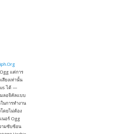
iph.Org
 Ogg แต่การ
สียงเท่านั้น
pus ได้ —
รีมลอจิคัลแบบ
รถในการทำงาน
งโดยไม่ต้อง
นเนอร์ Ogg
ความซับซ้อน