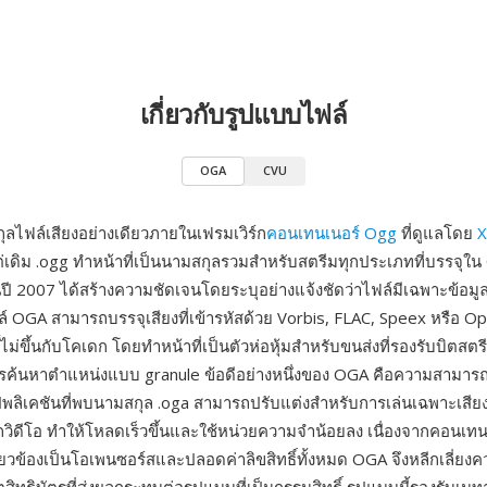
เกี่ยวกับรูปแบบไฟล์
OGA
CVU
ลไฟล์เสียงอย่างเดียวภายในเฟรมเวิร์ก
คอนเทนเนอร์ Ogg
ที่ดูแลโดย
X
่เดิม .ogg ทำหน้าที่เป็นนามสกุลรวมสำหรับสตรีมทุกประเภทที่บรรจุใน
นปี 2007 ได้สร้างความชัดเจนโดยระบุอย่างแจ้งชัดว่าไฟล์มีเฉพาะข้อมูลเ
์ OGA สามารถบรรจุเสียงที่เข้ารหัสด้วย Vorbis, FLAC, Speex หรือ O
ไม่ขึ้นกับโคเดก โดยทำหน้าที่เป็นตัวห่อหุ้มสำหรับขนส่งที่รองรับบิตสต
การค้นหาตำแหน่งแบบ granule ข้อดีอย่างหนึ่งของ OGA คือความสามา
พลิเคชันที่พบนามสกุล .oga สามารถปรับแต่งสำหรับการเล่นเฉพาะเสีย
ิดีโอ ทำให้โหลดเร็วขึ้นและใช้หน่วยความจำน้อยลง เนื่องจากคอนเท
่ยวข้องเป็นโอเพนซอร์สและปลอดค่าลิขสิทธิ์ทั้งหมด OGA จึงหลีกเลี่ยง