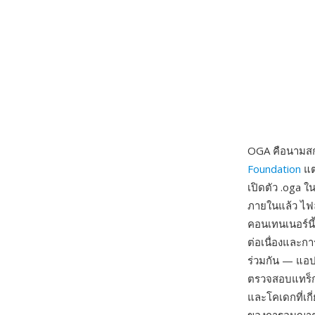
OGA คือนามสกุ
Foundation
แต
เปิดตัว .oga ใ
ภายในแล้ว ไฟล
คอนเทนเนอร์นี้
ต่อเนื่องและ
ร่วมกัน — แอป
ตรวจสอบแทร็กว
และโคเดกที่เกี