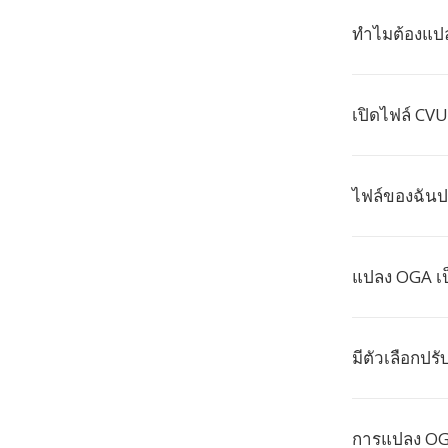
ทำไมต้องแป
เปิดไฟล์ CV
ไฟล์ของฉันป
แปลง OGA เป
มีตัวเลือกปร
การแปลง OGA