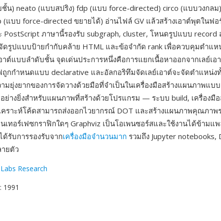
ชั้น) neato (แบบสปริง) fdp (แบบ force-directed) circo (แบบวงกลม
dp (แบบ force-directed ขยายได้) อ่านไฟล์ GV แล้วสร้างเอาต์พุตในฟอ
PostScript ภาษานี้รองรับ subgraph, cluster, โหนดรูปแบบ record 
จัดรูปแบบป้ายกำกับคล้าย HTML และข้อจำกัด rank เพื่อควบคุมตำแห
อาต์แบบลำดับชั้น จุดเด่นประการหนึ่งคือการแยกเนื้อหาออกจากเลย์เอ
ถูกกำหนดแบบ declarative และอัลกอริทึมจัดเลย์เอาต์จะจัดตำแหน่ง
วามยุ่งยากของการจัดวางด้วยมือที่จำเป็นในเครื่องมือสร้างแผนภาพแบบ 
อย่างยิ่งสำหรับแผนภาพที่สร้างด้วยโปรแกรม — ระบบ build, เครื่องมื
อวิเคราะห์โค้ดสามารถส่งออกไวยากรณ์ DOT และสร้างแผนภาพคุณภาพร
อินเทอร์เฟซกราฟิกใดๆ Graphviz เป็นโอเพนซอร์สและใช้งานได้ข้ามแ
ได้รับการรองรับจาก
เครื่องมือจำนวนมาก
รวมถึง Jupyter notebooks,
ลายตัว
Labs Research
: 1991