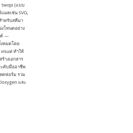
) twopi (แบบ
ร์แมตเช่น SVG,
สำหรับสคีมา
น่งโหนดอย่าง
าต์ —
ทั้งหมดโดย
visual ทำให้
อสร้างเอกสาร
ะดับมืออาชีพ
พลตฟอร์ม รวม
 Doxygen และ