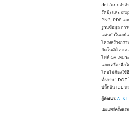
dot (แบบลำดับ
รัศมี) และ sf
PNG, PDF และ 
ฐานข้อมูล การ
แม่นยำในเลย์เ
โครงสร้างกราฟ
อัตโนมัติ ลดค
ไฟล์ GV เหมาะ
และเครื่องมื
โดยไม่ต้องใช้
ทั้งภาษา DOT 
ปลั๊กอิน IDE ห
ผู้พัฒนา
:
AT&T 
เผยแพร่ครั้งแรก