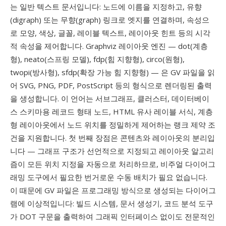
는 일반 텍스트 문서입니다: 노드에 이름을 지정하고, 유향
(digraph) 또는 무향(graph) 링크로 엣지를 연결하며, 속성으
로 모양, 색상, 글꼴, 레이블 텍스트, 레이아웃 힌트 등의 시각
적 속성을 제어합니다. Graphviz 레이아웃 엔진 — dot(계층
형), neato(스프링 모델), fdp(힘 지향형), circo(원형),
twopi(방사형), sfdp(확장 가능 힘 지향형) — 은 GV 파일을 읽
어 SVG, PNG, PDF, PostScript 등의 형식으로 렌더링된 출력
을 생성합니다. 이 언어는 서브그래프, 클러스터, 데이터베이
스 스키마용 레코드 형태 노드, HTML 유사 레이블 서식, 계층
형 레이아웃에서 노드 위치를 정밀하게 제어하는 랭크 제약 조
건을 지원합니다. 첫 번째 장점은 콘텐츠와 레이아웃의 분리입
니다 — 그래프 구조가 선언적으로 지정되고 레이아웃 알고리
즘이 모든 위치 지정을 자동으로 처리하므로, 비주얼 다이어그
래밍 도구에서 필요한 번거로운 수동 배치가 필요 없습니다.
이 때문에 GV 파일은 프로그래밍 방식으로 생성되는 다이어그
램에 이상적입니다: 빌드 시스템, 문서 생성기, 코드 분석 도구
가 DOT 구문을 출력하여 그래픽 인터페이스 없이도 전문적인