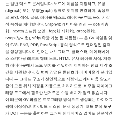
는 일반 텍스트 문서입니다: 노드에 이름을 지정하고, 유향
(digraph) 또는 무향(graph) 링크로 엣지를 연결하며, 속성으
로 모양, 색상, 글꼴, 레이블 텍스트, 레이아웃 힌트 등의 시각
적 속성을 제어합니다. Graphviz 레이아웃 엔진 — dot(계층
형), neato(스프링 모델), fdp(힘 지향형), circo(원형),
twopi(방사형), sfdp(확장 가능 힘 지향형) — 은 GV 파일을 읽
어 SVG, PNG, PDF, PostScript 등의 형식으로 렌더링된 출력
을 생성합니다. 이 언어는 서브그래프, 클러스터, 데이터베이
스 스키마용 레코드 형태 노드, HTML 유사 레이블 서식, 계층
형 레이아웃에서 노드 위치를 정밀하게 제어하는 랭크 제약 조
건을 지원합니다. 첫 번째 장점은 콘텐츠와 레이아웃의 분리입
니다 — 그래프 구조가 선언적으로 지정되고 레이아웃 알고리
즘이 모든 위치 지정을 자동으로 처리하므로, 비주얼 다이어그
래밍 도구에서 필요한 번거로운 수동 배치가 필요 없습니다.
이 때문에 GV 파일은 프로그래밍 방식으로 생성되는 다이어그
램에 이상적입니다: 빌드 시스템, 문서 생성기, 코드 분석 도구
가 DOT 구문을 출력하여 그래픽 인터페이스 없이도 전문적인