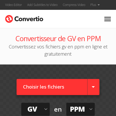
Video Editor
Add Subtitles to Video
Compress Video
Plus
Convertisseur de GV en PPM
Convertissez vos fichiers gv en ppm en ligne et
gratuitement
Choisir les fichiers
GV
PPM
en