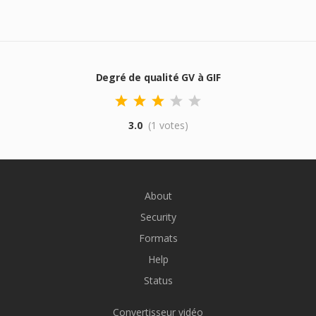
Degré de qualité GV à GIF
3.0
(1 votes)
About
Security
Formats
Help
Status
Convertisseur vidéo