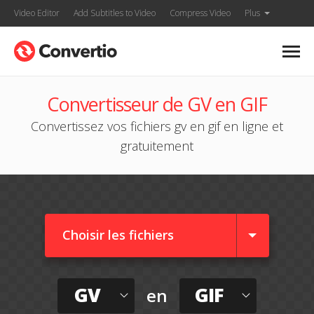
Video Editor
Add Subtitles to Video
Compress Video
Plus
Convertisseur de GV en GIF
Convertissez vos fichiers gv en gif en ligne et
gratuitement
Choisir les fichiers
GV
GIF
en