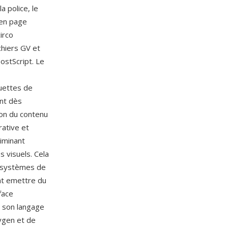
a police, le
 en page
irco
ichiers GV et
stScript. Le
uettes de
ent dès
ion du contenu
rative et
iminant
 visuels. Cela
s systèmes de
nt emettre du
face
t son langage
ygen et de