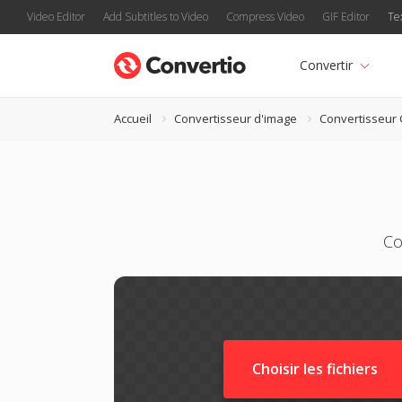
Video Editor
Add Subtitles to Video
Compress Video
GIF Editor
Te
Convertir
Accueil
Convertisseur d'image
Convertisseur
Co
Choisir les fichiers