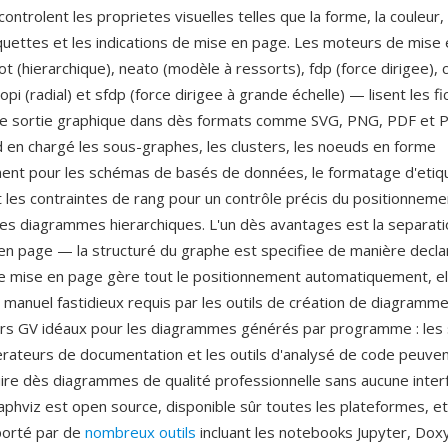
controlent les proprietes visuelles telles que la forme, la couleur, l
quettes et les indications de mise en page. Les moteurs de mise
 (hierarchique), neato (modèle à ressorts), fdp (force dirigee), c
twopi (radial) et sfdp (force dirigee à grande échelle) — lisent les f
e sortie graphique dans dès formats comme SVG, PNG, PDF et Po
 en chargé les sous-graphes, les clusters, les noeuds en forme
ent pour les schémas de basés de données, le formatage d'etiq
les contraintes de rang pour un contrôle précis du positionnem
es diagrammes hierarchiques. L'un dès avantages est la separat
 en page — la structuré du graphe est specifiee de manière decla
de mise en page gère tout le positionnement automatiquement, el
 manuel fastidieux requis par les outils de création de diagrammes
iers GV idéaux pour les diagrammes générés par programme : le
nerateurs de documentation et les outils d'analysé de code peuve
re dès diagrammes de qualité professionnelle sans aucune inter
aphviz est open source, disponible sûr toutes les plateformes, e
orté par de
nombreux outils
incluant les notebooks Jupyter, Dox