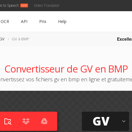
xt to Speech
Video Translator
OCR
API
Prix
Help
Excelle
 GV
GV à BMP
Convertisseur de GV en BMP
nvertissez vos fichiers gv en bmp en ligne et gratuitem
GV