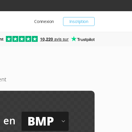
Connexion
Inscription
nt
10,220
avis sur
ent
BMP
en