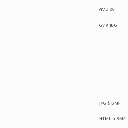
GV à XV
GV à JBG
JPG à BMP
HTML à BMP