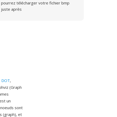
pourrez télécharger votre fichier bmp
juste après
es DOT
,
phviz (Graph
ammes
est un
s noeuds sont
s (graph), et