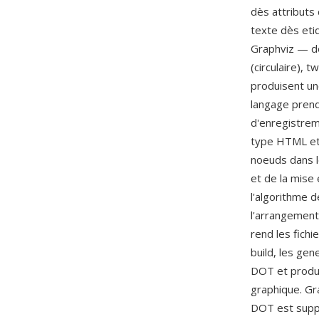
dès attributs 
texte dès eti
Graphviz — dot
(circulaire), 
produisent un
langage prend
d'enregistrem
type HTML et 
noeuds dans l
et de la mise
l'algorithme 
l'arrangement
rend les fich
build, les ge
DOT et produi
graphique. Gr
DOT est supp