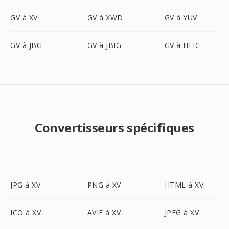
GV à XV
GV à XWD
GV à YUV
GV à JBG
GV à JBIG
GV à HEIC
Convertisseurs spécifiques
JPG à XV
PNG à XV
HTML à XV
ICO à XV
AVIF à XV
JPEG à XV