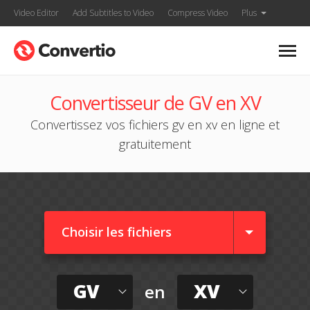
Video Editor
Add Subtitles to Video
Compress Video
Plus
Convertisseur de GV en XV
Convertissez vos fichiers gv en xv en ligne et
gratuitement
Choisir les fichiers
GV
XV
en