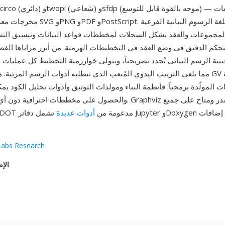
مخرجات معروضة بصيغ مثل SVG وPNG وPDF 
لمجموعات والعقد بشكل السجلات لمخططات قواعد البيانات وتنسيق التسميات الشبي
تحكم الدقيق في وضع العقد في التخطيطات الهرمية. من أبرز مزاياها الف
ة الرسم البياني تُحدد تصريحياً، ويتولى خوارزمية التخطيط كل عمليات الت
مما يلغي الترتيب اليدوي المُتعب الذي تتطلبه أدوات الرسم المرئية. هذا يجعل
المولّدة برمجياً: فأنظمة البناء ومولدات التوثيق وأدوات تحليل الكود يمكنها 
والحصول على مخططات احترافية دون أي واجهة رسومية. Graphviz مفتو
المنصات، ولغة DOT مدعومة من
أدوات عديدة
تشمل دفاتر Jupyter وDoxygen والعديد من إضافات
abs Research
الإص