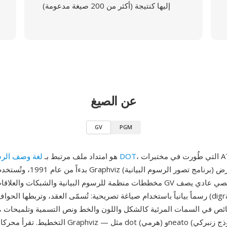
إليها كنتيجة (أكثر من 200 صيغة مدعومة)
عن الصيغ
GV
PGM
، التي طُورت في مختبرات AT&T للأبحاث
لغة وصف الرسوم البيانية DOT
GV هو امتداد ملف مرتبط بـ
بدءاً من عام 1991، وتُستخدم بواسطة 
مخططات منظمة للرسوم البيانية والشبكات والعلاقات الهرمية. ملف GV هو
رسماً بيانياً باستخدام صياغة تصريحية: تُسمّى العقد، وتربطها الحواف بروابط موجه
التخطيط. تقرأ محركات التخطيط في Graphviz — مثل ot