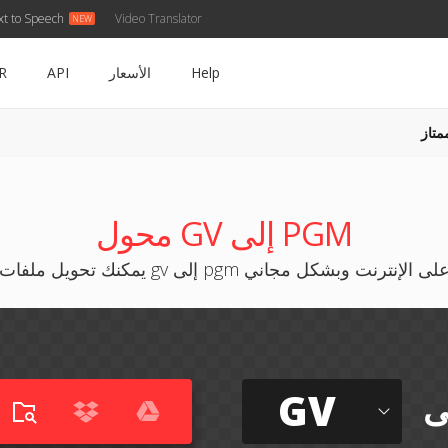
xt to Speech
Video Translator
Help
الأسعار
API
R
متاز
محول GV إلى PGM
مكنك تحويل ملفات gv إلى pgm على الإنترنت وبشكل مجاني
GV
ى