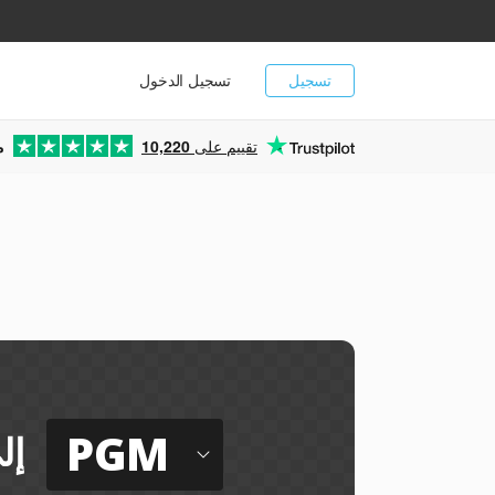
تسجيل
تسجيل الدخول
تقييم على
10,220
م
ي
PGM
إل