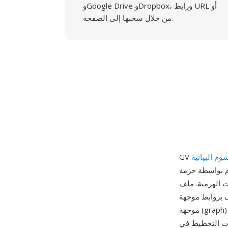
وGoogle Drive وDropbox، ورابط URL أو
من خلال سحبها إلى الصفحة.
حزمة Graphviz (برنامج تصور الرسوم البيانية) لتعريف وعرض
 مستند نصي عادي يصف
ة (digraph) أو غير
موجهة (graph)، وتتحكم الخصائص في السمات المرئية كالشكل واللون والخط ونص التسمية وتلميحات
d (هرمي) وneato (نموذج زنبركي) وfdp