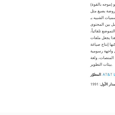
(موجه بالقوة) وcirco (دائري) وtwopi (شعاعي) وsfdp (موجه بالقوة قابل للتوسع) — ملفات GV وتنتج
وPostScript. تدعم اللغة الرسوم البيانية الفرعية
ه بـ HTML وقيود
صل بين المحتوى
موضع تلقائياً،
 ملفات GV مثالية
إنتاج صياغة DOT
ح المصدر ومتاح على جميع
بيئات التطوير.
AT&T L
:
المطوّر
دار الأول
: 1991