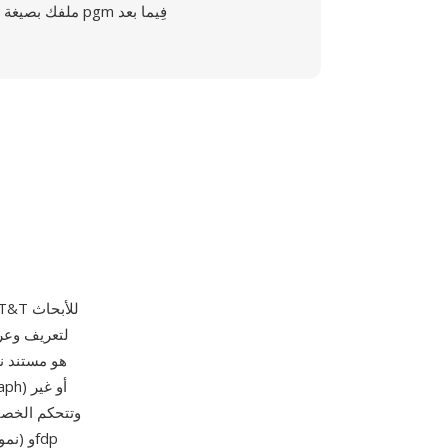
ملفك بصيغة pgm فِيما بعد