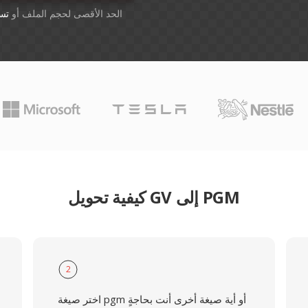
أسقِط الملفات هنا. 1 GB الحد الأقصى لحجم الملف أو
تس
كيفية تحويل GV إلى PGM
2
اختر صيغة pgm أو أية صيغة أخرى أنت بحاجةٍ