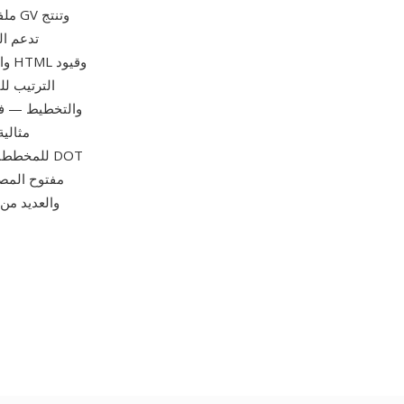
وا
الترتيب لل
والتخطيط — فبني
للمخططات 