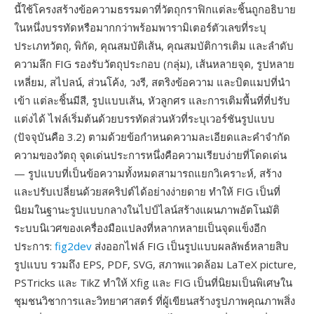
นี้ใช้โครงสร้างข้อความธรรมดาที่วัตถุกราฟิกแต่ละชิ้นถูกอธิบาย
ในหนึ่งบรรทัดหรือมากกว่าพร้อมพารามิเตอร์ตัวเลขที่ระบุ
ประเภทวัตถุ, พิกัด, คุณสมบัติเส้น, คุณสมบัติการเติม และลำดับ
ความลึก FIG รองรับวัตถุประกอบ (กลุ่ม), เส้นหลายจุด, รูปหลาย
เหลี่ยม, สไปลน์, ส่วนโค้ง, วงรี, สตริงข้อความ และบิตแมปที่นำ
เข้า แต่ละชิ้นมีสี, รูปแบบเส้น, หัวลูกศร และการเติมพื้นที่ที่ปรับ
แต่งได้ ไฟล์เริ่มต้นด้วยบรรทัดส่วนหัวที่ระบุเวอร์ชันรูปแบบ
(ปัจจุบันคือ 3.2) ตามด้วยข้อกำหนดความละเอียดและคำจำกัด
ความของวัตถุ จุดเด่นประการหนึ่งคือความเรียบง่ายที่โดดเด่น
— รูปแบบที่เป็นข้อความทั้งหมดสามารถแยกวิเคราะห์, สร้าง
และปรับเปลี่ยนด้วยสคริปต์ได้อย่างง่ายดาย ทำให้ FIG เป็นที่
นิยมในฐานะรูปแบบกลางในไปป์ไลน์สร้างแผนภาพอัตโนมัติ
ระบบนิเวศของเครื่องมือแปลงที่หลากหลายเป็นจุดแข็งอีก
ประการ:
fig2dev
ส่งออกไฟล์ FIG เป็นรูปแบบผลลัพธ์หลายสิบ
รูปแบบ รวมถึง EPS, PDF, SVG, สภาพแวดล้อม LaTeX picture,
PSTricks และ TikZ ทำให้ Xfig และ FIG เป็นที่นิยมเป็นพิเศษใน
ชุมชนวิชาการและวิทยาศาสตร์ ที่ผู้เขียนสร้างรูปภาพคุณภาพสิ่ง