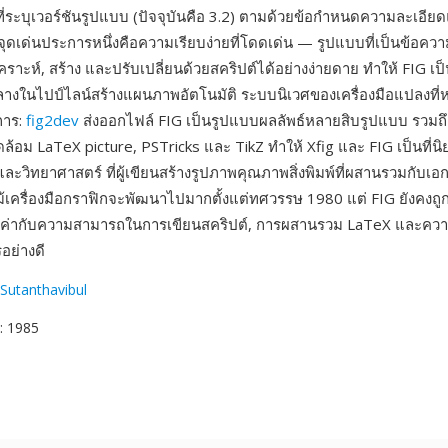
ที่ระบุเวอร์ชันรูปแบบ (ปัจจุบันคือ 3.2) ตามด้วยข้อกำหนดความละเอี
จุดเด่นประการหนึ่งคือความเรียบง่ายที่โดดเด่น — รูปแบบที่เป็นข้อควา
าะห์, สร้าง และปรับเปลี่ยนด้วยสคริปต์ได้อย่างง่ายดาย ทำให้ FIG เป็
งในไปป์ไลน์สร้างแผนภาพอัตโนมัติ ระบบนิเวศของเครื่องมือแปลงที
การ:
fig2dev
ส่งออกไฟล์ FIG เป็นรูปแบบผลลัพธ์หลายสิบรูปแบบ รวมถึ
้อม LaTeX picture, PSTricks และ TikZ ทำให้ Xfig และ FIG เป็นที่นิ
ละวิทยาศาสตร์ ที่ผู้เขียนสร้างรูปภาพคุณภาพสิ่งพิมพ์ที่ผสานรวมกับเอ
แม้เครื่องมือกราฟิกจะพัฒนาไปมากตั้งแต่ทศวรรษ 1980 แต่ FIG ยังคงถูก
้คุณค่ากับความสามารถในการเขียนสคริปต์, การผสานรวม LaTeX และควา
อย่างดี
Sutanthavibul
: 1985