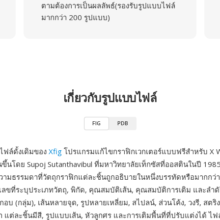
ตามต้องการเป็นผลลัพธ์(รองรับรูปแบบไฟล์
มากกว่า 200 รูปแบบ)
เกี่ยวกับรูปแบบไฟล์
FIG
PDB
ไฟล์ดั้งเดิมของ
Xfig
โปรแกรมแก้ไขกราฟิกเวกเตอร์แบบฟรีสำหรับ X 
นขึ้นโดย Supoj Sutanthavibul ที่มหาวิทยาลัยเท็กซัสที่ออสตินในปี 1985
วามธรรมดาที่วัตถุกราฟิกแต่ละชิ้นถูกอธิบายในหนึ่งบรรทัดหรือมากกว่
เลขที่ระบุประเภทวัตถุ, พิกัด, คุณสมบัติเส้น, คุณสมบัติการเติม และลำ
กอบ (กลุ่ม), เส้นหลายจุด, รูปหลายเหลี่ยม, สไปลน์, ส่วนโค้ง, วงรี, สต
 แต่ละชิ้นมีสี, รูปแบบเส้น, หัวลูกศร และการเติมพื้นที่ที่ปรับแต่งได้ ไฟล