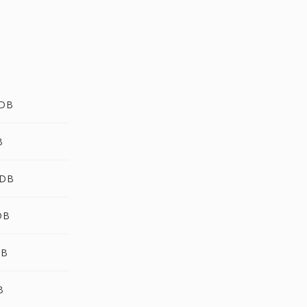
PDB
B
PDB
DB
DB
B