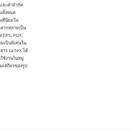
ยดและคำจำกัด
มทั้งหมด
นที่นิยมใน
่หลากหลายเป็น
ง EPS, PDF,
ยมเป็นพิเศษใน
กสาร LaTeX ได้
ใช้งานในหมู่
มเสถียรของรูป