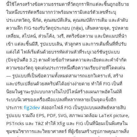
นี้ใช้โครงสร้างข้อความธรรมดาที่วัตถุกราฟิกแต่ละชิ้นถูกอธิบาย
ในหนึ่งบรรทัดหรือมากกว่าพร้อมพารามิเตอร์ตัวเลขที่ระบุ
ประเภทวัตถุ, พิกัด, คุณสมบัติเส้น, คุณสมบัติการเติม และลำดับ
ความลึก FIG รองรับวัตถุประกอบ (กลุ่ม), เส้นหลายจุด, รูปหลาย
เหลี่ยม, สไปลน์, ส่วนโค้ง, วงรี, สตริงข้อความ และบิตแมปที่นำ
เข้า แต่ละชิ้นมีสี, รูปแบบเส้น, หัวลูกศร และการเติมพื้นที่ที่ปรับ
แต่งได้ ไฟล์เริ่มต้นด้วยบรรทัดส่วนหัวที่ระบุเวอร์ชันรูปแบบ
(ปัจจุบันคือ 3.2) ตามด้วยข้อกำหนดความละเอียดและคำจำกัด
ความของวัตถุ จุดเด่นประการหนึ่งคือความเรียบง่ายที่โดดเด่น
— รูปแบบที่เป็นข้อความทั้งหมดสามารถแยกวิเคราะห์, สร้าง
และปรับเปลี่ยนด้วยสคริปต์ได้อย่างง่ายดาย ทำให้ FIG เป็นที่
นิยมในฐานะรูปแบบกลางในไปป์ไลน์สร้างแผนภาพอัตโนมัติ
ระบบนิเวศของเครื่องมือแปลงที่หลากหลายเป็นจุดแข็งอีก
ประการ:
fig2dev
ส่งออกไฟล์ FIG เป็นรูปแบบผลลัพธ์หลายสิบ
รูปแบบ รวมถึง EPS, PDF, SVG, สภาพแวดล้อม LaTeX picture,
PSTricks และ TikZ ทำให้ Xfig และ FIG เป็นที่นิยมเป็นพิเศษใน
ชุมชนวิชาการและวิทยาศาสตร์ ที่ผู้เขียนสร้างรูปภาพคุณภาพสิ่ง