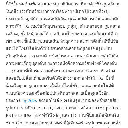
นี้ใช้โครงสร้างข้อความธรรมดาที่วัตถุกราฟิกแต่ละชิ้นถูกอธิบาย
ในหนึ่งบรรทัดหรือมากกว่าพร้อมพารามิเตอร์ตัวเลขที่ระบุ
ประเภทวัตถุ, พิกัด, คุณสมบัติเส้น, คุณสมบัติการเติม และลำดับ
ความลึก FIG รองรับวัตถุประกอบ (กลุ่ม), เส้นหลายจุด, รูปหลาย
เหลี่ยม, สไปลน์, ส่วนโค้ง, วงรี, สตริงข้อความ และบิตแมปที่นำ
เข้า แต่ละชิ้นมีสี, รูปแบบเส้น, หัวลูกศร และการเติมพื้นที่ที่ปรับ
แต่งได้ ไฟล์เริ่มต้นด้วยบรรทัดส่วนหัวที่ระบุเวอร์ชันรูปแบบ
(ปัจจุบันคือ 3.2) ตามด้วยข้อกำหนดความละเอียดและคำจำกัด
ความของวัตถุ จุดเด่นประการหนึ่งคือความเรียบง่ายที่โดดเด่น
— รูปแบบที่เป็นข้อความทั้งหมดสามารถแยกวิเคราะห์, สร้าง
และปรับเปลี่ยนด้วยสคริปต์ได้อย่างง่ายดาย ทำให้ FIG เป็นที่
นิยมในฐานะรูปแบบกลางในไปป์ไลน์สร้างแผนภาพอัตโนมัติ
ระบบนิเวศของเครื่องมือแปลงที่หลากหลายเป็นจุดแข็งอีก
ประการ:
fig2dev
ส่งออกไฟล์ FIG เป็นรูปแบบผลลัพธ์หลายสิบ
รูปแบบ รวมถึง EPS, PDF, SVG, สภาพแวดล้อม LaTeX picture,
PSTricks และ TikZ ทำให้ Xfig และ FIG เป็นที่นิยมเป็นพิเศษใน
ชุมชนวิชาการและวิทยาศาสตร์ ที่ผู้เขียนสร้างรูปภาพคุณภาพสิ่ง