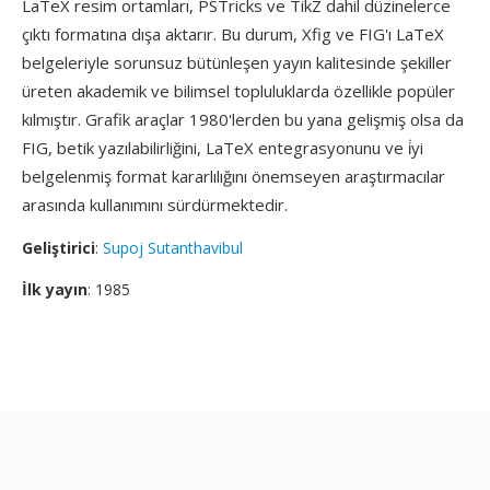
LaTeX resim ortamları, PSTricks ve TikZ dahil düzinelerce
çıktı formatına dışa aktarır. Bu durum, Xfig ve FIG'ı LaTeX
belgeleriyle sorunsuz bütünleşen yayın kalitesinde şekiller
üreten akademik ve bilimsel topluluklarda özellikle popüler
kılmıştır. Grafik araçlar 1980'lerden bu yana gelişmiş olsa da
FIG, betik yazılabilirliğini, LaTeX entegrasyonunu ve i̇yi
belgelenmiş format kararlılığını önemseyen araştırmacılar
arasında kullanımını sürdürmektedir.
Geliştirici
:
Supoj Sutanthavibul
İlk yayın
: 1985