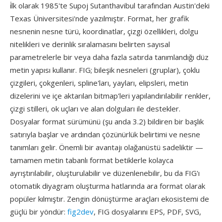
i̇lk olarak 1985'te Supoj Sutanthavibul tarafından Austin'deki
Texas Üniversitesi'nde yazılmıştır. Format, her grafik
nesnenin nesne türü, koordinatlar, çizgi özellikleri, dolgu
nitelikleri ve derinlik sıralamasını belirten sayısal
parametrelerle bir veya daha fazla satırda tanımlandığı düz
metin yapısı kullanır. FIG; bileşik nesneleri (gruplar), çoklu
çizgileri, çokgenleri, spline'ları, yayları, elipsleri, metin
dizelerini ve içe aktarılan bitmap'leri yapılandırılabilir renkler,
çizgi stilleri, ok uçları ve alan dolguları ile destekler.
Dosyalar format sürümünü (şu anda 3.2) bildiren bir başlık
satırıyla başlar ve ardından çözünürlük belirtimi ve nesne
tanımları gelir. Önemli bir avantajı olağanüstü sadeliktir —
tamamen metin tabanlı format betiklerle kolayca
ayrıştırılabilir, oluşturulabilir ve düzenlenebilir, bu da FIG'ı
otomatik diyagram oluşturma hatlarında ara format olarak
popüler kılmıştır. Zengin dönüştürme araçları ekosistemi de
güçlü bir yöndür:
fig2dev
, FIG dosyalarını EPS, PDF, SVG,