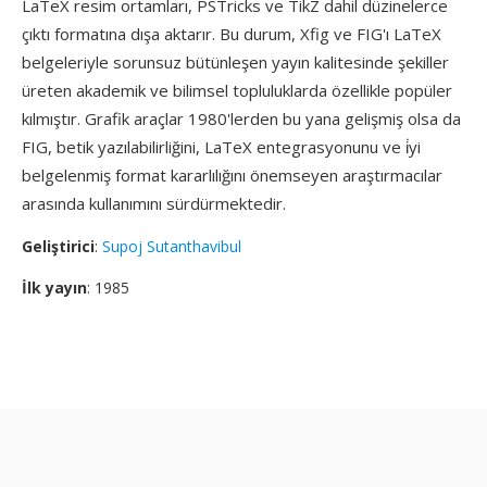
LaTeX resim ortamları, PSTricks ve TikZ dahil düzinelerce
çıktı formatına dışa aktarır. Bu durum, Xfig ve FIG'ı LaTeX
belgeleriyle sorunsuz bütünleşen yayın kalitesinde şekiller
üreten akademik ve bilimsel topluluklarda özellikle popüler
kılmıştır. Grafik araçlar 1980'lerden bu yana gelişmiş olsa da
FIG, betik yazılabilirliğini, LaTeX entegrasyonunu ve i̇yi
belgelenmiş format kararlılığını önemseyen araştırmacılar
arasında kullanımını sürdürmektedir.
Geliştirici
:
Supoj Sutanthavibul
İlk yayın
: 1985