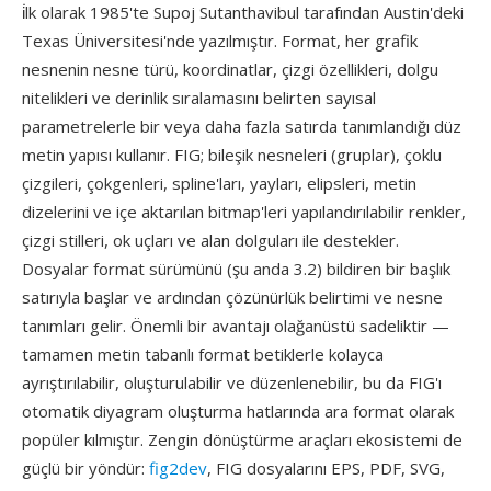
i̇lk olarak 1985'te Supoj Sutanthavibul tarafından Austin'deki
Texas Üniversitesi'nde yazılmıştır. Format, her grafik
nesnenin nesne türü, koordinatlar, çizgi özellikleri, dolgu
nitelikleri ve derinlik sıralamasını belirten sayısal
parametrelerle bir veya daha fazla satırda tanımlandığı düz
metin yapısı kullanır. FIG; bileşik nesneleri (gruplar), çoklu
çizgileri, çokgenleri, spline'ları, yayları, elipsleri, metin
dizelerini ve içe aktarılan bitmap'leri yapılandırılabilir renkler,
çizgi stilleri, ok uçları ve alan dolguları ile destekler.
Dosyalar format sürümünü (şu anda 3.2) bildiren bir başlık
satırıyla başlar ve ardından çözünürlük belirtimi ve nesne
tanımları gelir. Önemli bir avantajı olağanüstü sadeliktir —
tamamen metin tabanlı format betiklerle kolayca
ayrıştırılabilir, oluşturulabilir ve düzenlenebilir, bu da FIG'ı
otomatik diyagram oluşturma hatlarında ara format olarak
popüler kılmıştır. Zengin dönüştürme araçları ekosistemi de
güçlü bir yöndür:
fig2dev
, FIG dosyalarını EPS, PDF, SVG,