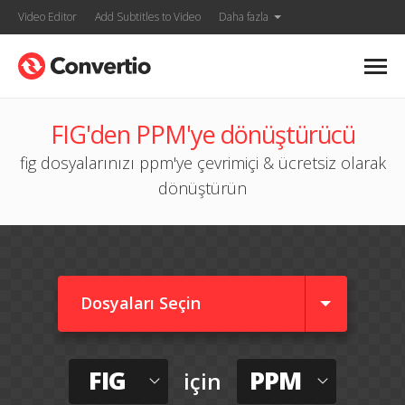
Video Editor
Add Subtitles to Video
Daha fazla
FIG'den PPM'ye dönüştürücü
fig dosyalarınızı ppm'ye çevrimiçi & ücretsiz olarak
dönüştürün
Dosyaları Seçin
FIG
PPM
için