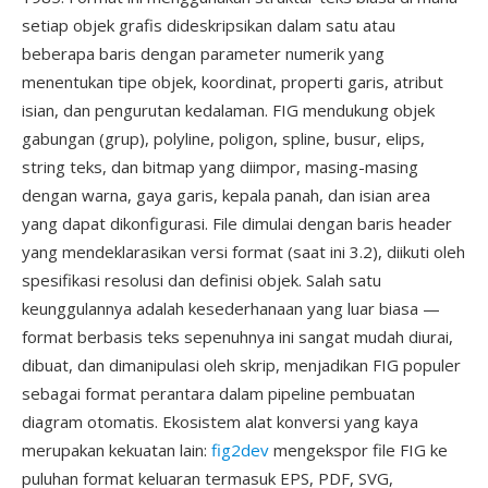
setiap objek grafis dideskripsikan dalam satu atau
beberapa baris dengan parameter numerik yang
menentukan tipe objek, koordinat, properti garis, atribut
isian, dan pengurutan kedalaman. FIG mendukung objek
gabungan (grup), polyline, poligon, spline, busur, elips,
string teks, dan bitmap yang diimpor, masing-masing
dengan warna, gaya garis, kepala panah, dan isian area
yang dapat dikonfigurasi. File dimulai dengan baris header
yang mendeklarasikan versi format (saat ini 3.2), diikuti oleh
spesifikasi resolusi dan definisi objek. Salah satu
keunggulannya adalah kesederhanaan yang luar biasa —
format berbasis teks sepenuhnya ini sangat mudah diurai,
dibuat, dan dimanipulasi oleh skrip, menjadikan FIG populer
sebagai format perantara dalam pipeline pembuatan
diagram otomatis. Ekosistem alat konversi yang kaya
merupakan kekuatan lain:
fig2dev
mengekspor file FIG ke
puluhan format keluaran termasuk EPS, PDF, SVG,