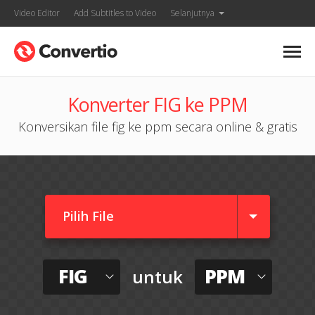
Video Editor
Add Subtitles to Video
Selanjutnya
Konverter FIG ke PPM
Konversikan file fig ke ppm secara online & gratis
Pilih File
FIG
PPM
untuk