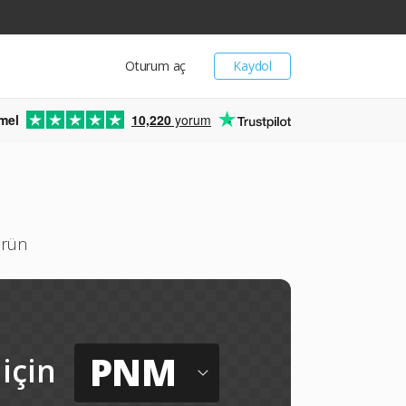
Oturum aç
Kaydol
mel
10,220
yorum
ürün
PNM
için