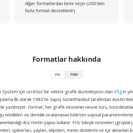
diğer formatlardan birini seçin (200'den
fazla format desteklenir)
Formatlar hakkında
FIG
PNM
System için ücretsiz bir vektör grafik düzenleyicisi olan
Xfig
'ın y
gulama i̇lk olarak 1985'te Supoj Sutanthavibul tarafından Austin'de
de yazılmıştır. Format, her grafik nesnenin nesne türü, koordinatlar
lgu nitelikleri ve derinlik sıralamasını belirten sayısal parametreler
anımlandığı düz metin yapısı kullanır. FIG; bileşik nesneleri (gruplar)
nleri, spline'ları, yayları, elipsleri, metin dizelerini ve içe aktarılan 