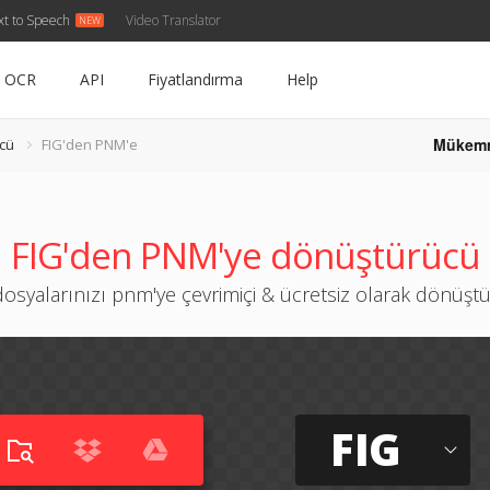
xt to Speech
Video Translator
OCR
API
Fiyatlandırma
Help
Mükem
cü
FIG'den PNM'e
FIG'den PNM'ye dönüştürücü
 dosyalarınızı pnm'ye çevrimiçi & ücretsiz olarak dönüşt
FIG