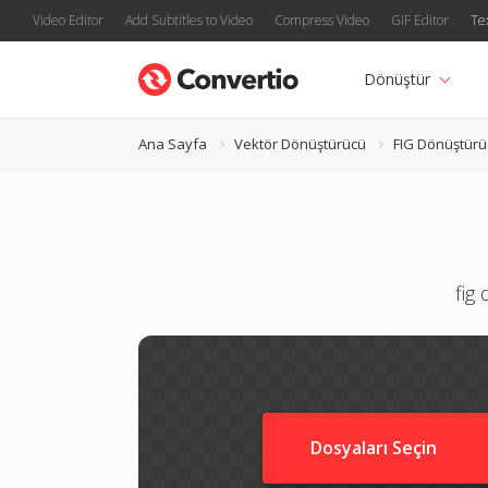
Video Editor
Add Subtitles to Video
Compress Video
GIF Editor
Te
Dönüştür
Ana Sayfa
Vektör Dönüştürücü
FIG Dönüştürü
fig
Dosyaları Seçin