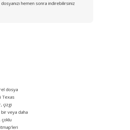
dosyanızı hemen sonra indirebilirsiniz
erel dosya
ki Texas
, çizgi
le bir veya daha
, çoklu
bitmap'leri