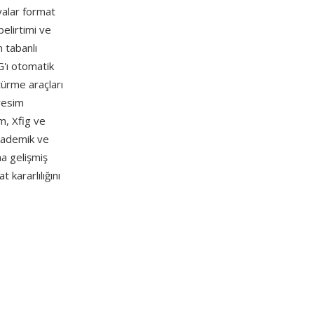
syalar format
belirtimi ve
 tabanlı
IG'ı otomatik
türme araçları
resim
m, Xfig ve
akademik ve
na gelişmiş
 kararlılığını