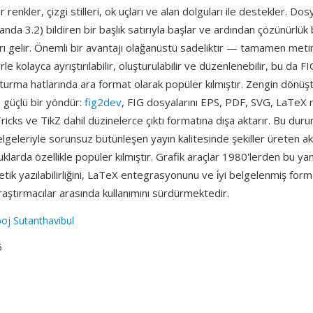
lir renkler, çizgi stilleri, ok uçları ve alan dolguları ile destekler. Do
nda 3.2) bildiren bir başlık satırıyla başlar ve ardından çözünürlük 
ı gelir. Önemli bir avantajı olağanüstü sadeliktir — tamamen metin
le kolayca ayrıştırılabilir, oluşturulabilir ve düzenlenebilir, bu da F
urma hatlarında ara format olarak popüler kılmıştır. Zengin dönüş
 güçlü bir yöndür:
fig2dev
, FIG dosyalarını EPS, PDF, SVG, LaTeX 
ricks ve TikZ dahil düzinelerce çıktı formatına dışa aktarır. Bu duru
lgeleriyle sorunsuz bütünleşen yayın kalitesinde şekiller üreten 
luklarda özellikle popüler kılmıştır. Grafik araçlar 1980'lerden bu ya
tik yazılabilirliğini, LaTeX entegrasyonunu ve i̇yi belgelenmiş format
ştırmacılar arasında kullanımını sürdürmektedir.
oj Sutanthavibul
5