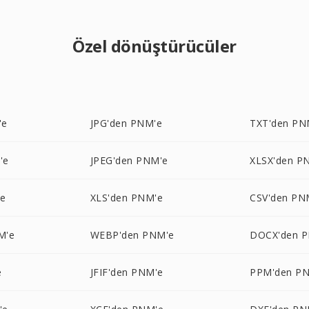
Özel dönüştürücüler
'e
JPG'den PNM'e
TXT'den PN
'e
JPEG'den PNM'e
XLSX'den P
'e
XLS'den PNM'e
CSV'den PN
M'e
WEBP'den PNM'e
DOCX'den 
e
JFIF'den PNM'e
PPM'den P