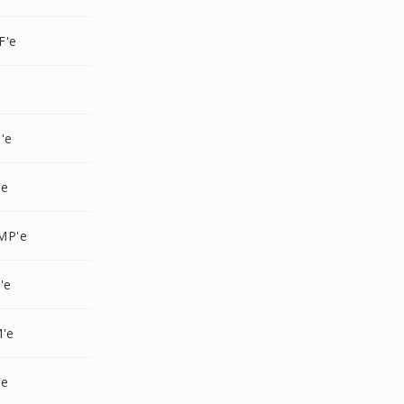
F'e
e
'e
'e
MP'e
'e
M'e
'e