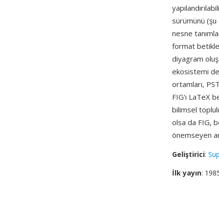
yapılandırılabi
sürümünü (şu a
nesne tanımlar
format betikler
diyagram oluşt
ekosistemi de
ortamları, PST
FIG'ı LaTeX be
bilimsel toplu
olsa da FIG, be
önemseyen ara
Geliştirici
:
Sup
İlk yayın
: 198