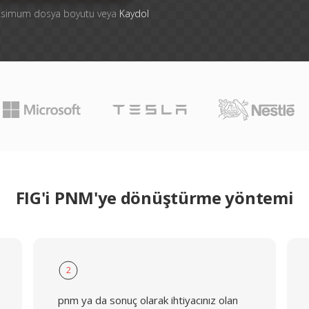
aksimum dosya boyutu veya
Kaydol
FIG'i PNM'ye dönüştürme yöntemi
2
pnm ya da sonuç olarak ihtiyacınız olan