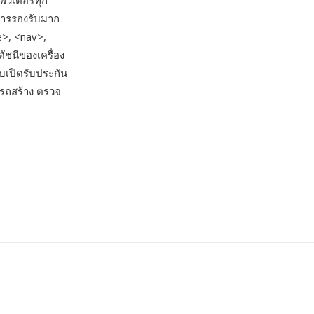
พิวเตอร์ทุก
บการรองรับมาก
e>, <nav>,
ัชนีของเครื่อง
เปิดรับประกัน
รถสร้าง ตรวจ