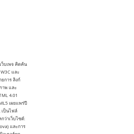
็บเพจ คิดค้น
ย W3C และ
ยการ ลิงก์
นภาพ และ
HTML 4.01
ML5 เผยแพร่ปี
เป็นไฟล์
ว่าเว็บไซต์:
dova) และการ