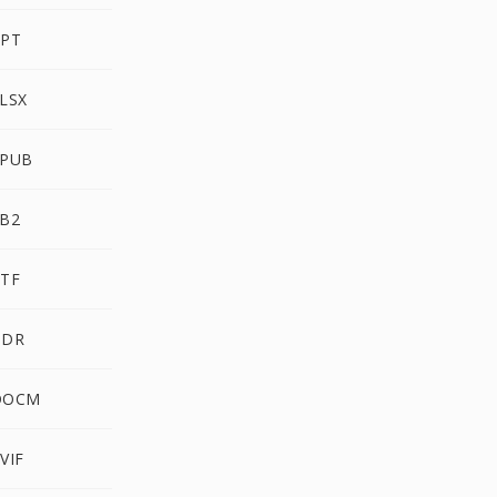
PPT
XLSX
EPUB
FB2
RTF
HDR
 DOCM
VIF