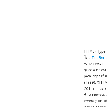
HTML (HyperT
โดย
Tim Bern
WHATWG HTML จ
รูปภาพ ตาราง
JavaScript เพ
(1999), XHTML
2014) — แต่ล
ข้อความธรรมดา
การจัดรูปแบบอ