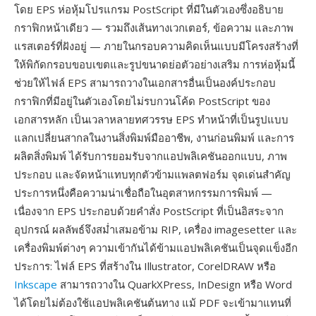
โดย EPS ห่อหุ้มโปรแกรม PostScript ที่มีในตัวเองซึ่งอธิบาย
กราฟิกหน้าเดียว — รวมถึงเส้นทางเวกเตอร์, ข้อความ และภาพ
แรสเตอร์ที่ฝังอยู่ — ภายในกรอบความคิดเห็นแบบมีโครงสร้างที่
ให้พิกัดกรอบขอบเขตและรูปขนาดย่อตัวอย่างเสริม การห่อหุ้มนี้
ช่วยให้ไฟล์ EPS สามารถวางในเอกสารอื่นเป็นองค์ประกอบ
กราฟิกที่มีอยู่ในตัวเองโดยไม่รบกวนโค้ด PostScript ของ
เอกสารหลัก เป็นเวลาหลายทศวรรษ EPS ทำหน้าที่เป็นรูปแบบ
แลกเปลี่ยนสากลในงานสิ่งพิมพ์มืออาชีพ, งานก่อนพิมพ์ และการ
ผลิตสิ่งพิมพ์ ได้รับการยอมรับจากแอปพลิเคชันออกแบบ, ภาพ
ประกอบ และจัดหน้าแทบทุกตัวข้ามแพลตฟอร์ม จุดเด่นสำคัญ
ประการหนึ่งคือความน่าเชื่อถือในอุตสาหกรรมการพิมพ์ —
เนื่องจาก EPS ประกอบด้วยคำสั่ง PostScript ที่เป็นอิสระจาก
อุปกรณ์ ผลลัพธ์จึงสม่ำเสมอข้าม RIP, เครื่อง imagesetter และ
เครื่องพิมพ์ต่างๆ ความเข้ากันได้ข้ามแอปพลิเคชันเป็นจุดแข็งอีก
ประการ: ไฟล์ EPS ที่สร้างใน Illustrator, CorelDRAW หรือ
Inkscape
สามารถวางใน QuarkXPress, InDesign หรือ Word
ได้โดยไม่ต้องใช้แอปพลิเคชันต้นทาง แม้ PDF จะเข้ามาแทนที่