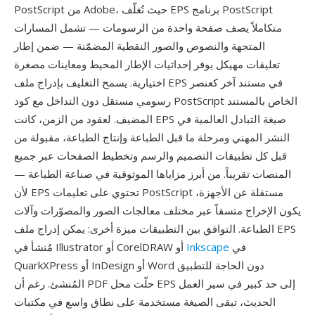
PostScript من Adobe، حيث تُغلّف EPS برنامج PostScript
متكاملاً يصف صفحة واحدة من الرسومات — تشمل المسارات
المتجهة والنصوص والصور النقطية المضمّنة — ضمن إطار
تعليقات مهيكل يوفر إحداثيات الإطار المحيط ومعاينات مصغرة
اختيارية. يسمح التغليف بإدراج ملف EPS في مستند آخر كعنصر
رسومي مستقل دون التداخل مع كود PostScript الخاص بالمستند
المضيف. لعقود من الزمن، كانت EPS صيغة التبادل العالمية في
النشر المهني ومرحلة ما قبل الطباعة وإنتاج الطباعة، مقبولة من
قبل كل تطبيقات التصميم والرسم وتخطيط الصفحات عبر جميع
المنصات تقريباً. من أبرز مزاياها الموثوقية في صناعة الطباعة —
لأن EPS تحتوي على تعليمات PostScript مستقلة عن الأجهزة،
يكون الإخراج متسقاً عبر مختلف معالجات الصور والمصوّرات وآلات
الطباعة. التوافق بين التطبيقات ميزة أخرى: يمكن إدراج ملف EPS
في
Inkscape
مُنشأ في Illustrator أو CorelDRAW أو
QuarkXPress أو InDesign أو Word دون الحاجة للتطبيق
المُنشئ. رغم أن PDF حلّت محل EPS إلى حد كبير في سير العمل
الحديث، تبقى الصيغة مستخدمة على نطاق واسع في مكتبات