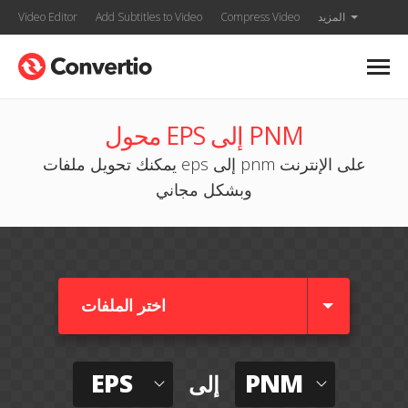
المزيد
Compress Video
Add Subtitles to Video
Video Editor
محول EPS إلى PNM
يمكنك تحويل ملفات eps إلى pnm على الإنترنت
وبشكل مجاني
اختر الملفات
EPS
PNM
إلى