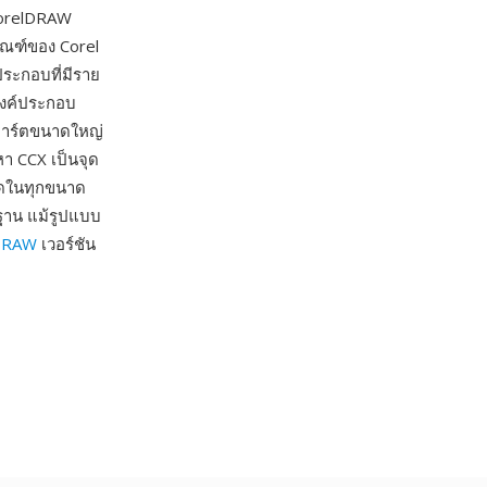
CorelDRAW
ัณฑ์ของ Corel
ประกอบที่มีราย
ะองค์ประกอบ
ปอาร์ตขนาดใหญ่
อหา CCX เป็นจุด
ัดในทุกขนาด
ฐาน แม้รูปแบบ
DRAW
เวอร์ชัน