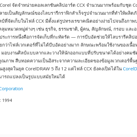
ด Corel จัดจำหน่ายคอลเลกชันคลิปอาร์ต CCX จำนวนมากพร้อมกับชุด 
ลายเป็นสัญลักษณ์ของไลบรารีกราฟิกสำเร็จรูปจำนวนมากที่ทำให้ผลิตภ
ป์ที่จัดเก็บในไฟล์ CCX มีตั้งแต่รูปทรงเรขาคณิตอย่างง่ายไปจนถึงภาพ
ลุมหมวดหมู่ต่างๆ เช่น ธุรกิจ, ธรรมชาติ, ผู้คน, สัญลักษณ์, กรอบ แล
นประการหนึ่งคือการจัดเก็บที่กะทัดรัด — การบีบอัดช่วยให้ไลบรารีคลิ
์น้อยกว่าไฟล์เวกเตอร์ที่ไม่ได้บีบอัดอย่างมาก ลักษณะพร้อมใช้งานของเนื้
ร มอบงานศิลป์แบบลากและวางให้นักออกแบบที่ปรับขนาดได้อย่างคมช
คุณภาพ สืบทอดความเป็นอิสระจากความละเอียดของข้อมูลเวกเตอร์พื้น
านสูงสุดในยุค CorelDRAW 5 ถึง 12 แต่ไฟล์ CCX ยังคงเปิดได้ใน
Corel
มารถแปลงเป็นรูปแบบสมัยใหม่ได้
Corporation
: 1994