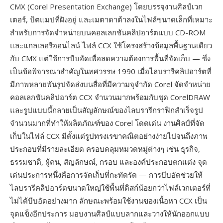
CMX (Corel Presentation Exchange) โดยบรรจุงานศิลป์เวก
เตอร์, บิตแมปที่ฝังอยู่ และเมตาดาต้าลงในไฟล์ขนาดเล็กที่เหมาะ
สำหรับการจัดจำหน่ายบนคอลเลกชันคลิปอาร์ตแบบ CD-ROM
และแกลเลอรีออนไลน์ ไฟล์ CCX ใช้โครงสร้างข้อมูลพื้นฐานเดียว
กับ CMX แต่ใช้การบีบอัดเพื่อลดความต้องการพื้นที่จัดเก็บ — ซึ่ง
เป็นข้อพิจารณาสำคัญในทศวรรษ 1990 เมื่อไลบรารีคลิปอาร์ตที่
มีภาพหลายพันรูปจัดส่งบนสื่อที่มีความจุจำกัด Corel จัดจำหน่าย
คอลเลกชันคลิปอาร์ต CCX จำนวนมากพร้อมกับชุด CorelDRAW
และรูปแบบนี้กลายเป็นสัญลักษณ์ของไลบรารีกราฟิกสำเร็จรูป
จำนวนมากที่ทำให้ผลิตภัณฑ์ของ Corel โดดเด่น งานศิลป์ที่จัด
เก็บในไฟล์ CCX มีตั้งแต่รูปทรงเรขาคณิตอย่างง่ายไปจนถึงภาพ
ประกอบที่มีรายละเอียด ครอบคลุมหมวดหมู่ต่างๆ เช่น ธุรกิจ,
ธรรมชาติ, ผู้คน, สัญลักษณ์, กรอบ และองค์ประกอบตกแต่ง จุด
เด่นประการหนึ่งคือการจัดเก็บที่กะทัดรัด — การบีบอัดช่วยให้
ไลบรารีคลิปอาร์ตขนาดใหญ่ใช้พื้นที่ดิสก์น้อยกว่าไฟล์เวกเตอร์ที่
ไม่ได้บีบอัดอย่างมาก ลักษณะพร้อมใช้งานของเนื้อหา CCX เป็น
จุดแข็งอีกประการ มอบงานศิลป์แบบลากและวางให้นักออกแบบ