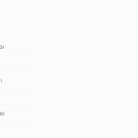
GI
I
GI