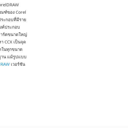
CorelDRAW
ัณฑ์ของ Corel
ประกอบที่มีราย
ะองค์ประกอบ
ปอาร์ตขนาดใหญ่
อหา CCX เป็นจุด
ัดในทุกขนาด
ฐาน แม้รูปแบบ
DRAW
เวอร์ชัน