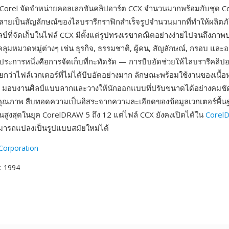
ด Corel จัดจำหน่ายคอลเลกชันคลิปอาร์ต CCX จำนวนมากพร้อมกับชุด 
ลายเป็นสัญลักษณ์ของไลบรารีกราฟิกสำเร็จรูปจำนวนมากที่ทำให้ผลิตภ
ป์ที่จัดเก็บในไฟล์ CCX มีตั้งแต่รูปทรงเรขาคณิตอย่างง่ายไปจนถึงภาพ
ลุมหมวดหมู่ต่างๆ เช่น ธุรกิจ, ธรรมชาติ, ผู้คน, สัญลักษณ์, กรอบ แล
นประการหนึ่งคือการจัดเก็บที่กะทัดรัด — การบีบอัดช่วยให้ไลบรารีคลิ
์น้อยกว่าไฟล์เวกเตอร์ที่ไม่ได้บีบอัดอย่างมาก ลักษณะพร้อมใช้งานของเนื้
ร มอบงานศิลป์แบบลากและวางให้นักออกแบบที่ปรับขนาดได้อย่างคมช
คุณภาพ สืบทอดความเป็นอิสระจากความละเอียดของข้อมูลเวกเตอร์พื้น
านสูงสุดในยุค CorelDRAW 5 ถึง 12 แต่ไฟล์ CCX ยังคงเปิดได้ใน
Corel
มารถแปลงเป็นรูปแบบสมัยใหม่ได้
Corporation
: 1994