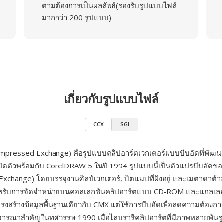
ตามต้องการเป็นผลลัพธ์(รองรับรูปแบบไฟล์
มากกว่า 200 รูปแบบ)
เกี่ยวกับรูปแบบไฟล์
CCX
SGI
ompressed Exchange) คือรูปแบบคลิปอาร์ตเวกเตอร์แบบบีบอัดที่พัฒ
ปิดตัวพร้อมกับ CorelDRAW 5 ในปี 1994 รูปแบบนี้เป็นตัวแปรบีบอัดข
Exchange) โดยบรรจุงานศิลป์เวกเตอร์, บิตแมปที่ฝังอยู่ และเมตาดาต
สำหรับการจัดจำหน่ายบนคอลเลกชันคลิปอาร์ตแบบ CD-ROM และแกลเลอ
รงสร้างข้อมูลพื้นฐานเดียวกับ CMX แต่ใช้การบีบอัดเพื่อลดความต้องการพื
ิจารณาสำคัญในทศวรรษ 1990 เมื่อไลบรารีคลิปอาร์ตที่มีภาพหลายพันรูปจ