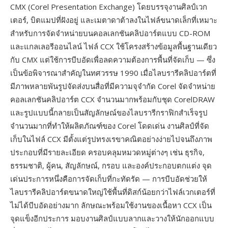
CMX (Corel Presentation Exchange) โดยบรรจุงานศิลป์เวก
เตอร์, บิตแมปที่ฝังอยู่ และเมตาดาต้าลงในไฟล์ขนาดเล็กที่เหมาะ
สำหรับการจัดจำหน่ายบนคอลเลกชันคลิปอาร์ตแบบ CD-ROM
และแกลเลอรีออนไลน์ ไฟล์ CCX ใช้โครงสร้างข้อมูลพื้นฐานเดียว
กับ CMX แต่ใช้การบีบอัดเพื่อลดความต้องการพื้นที่จัดเก็บ — ซึ่ง
เป็นข้อพิจารณาสำคัญในทศวรรษ 1990 เมื่อไลบรารีคลิปอาร์ตที่
มีภาพหลายพันรูปจัดส่งบนสื่อที่มีความจุจำกัด Corel จัดจำหน่าย
คอลเลกชันคลิปอาร์ต CCX จำนวนมากพร้อมกับชุด CorelDRAW
และรูปแบบนี้กลายเป็นสัญลักษณ์ของไลบรารีกราฟิกสำเร็จรูป
จำนวนมากที่ทำให้ผลิตภัณฑ์ของ Corel โดดเด่น งานศิลป์ที่จัด
เก็บในไฟล์ CCX มีตั้งแต่รูปทรงเรขาคณิตอย่างง่ายไปจนถึงภาพ
ประกอบที่มีรายละเอียด ครอบคลุมหมวดหมู่ต่างๆ เช่น ธุรกิจ,
ธรรมชาติ, ผู้คน, สัญลักษณ์, กรอบ และองค์ประกอบตกแต่ง จุด
เด่นประการหนึ่งคือการจัดเก็บที่กะทัดรัด — การบีบอัดช่วยให้
ไลบรารีคลิปอาร์ตขนาดใหญ่ใช้พื้นที่ดิสก์น้อยกว่าไฟล์เวกเตอร์ที่
ไม่ได้บีบอัดอย่างมาก ลักษณะพร้อมใช้งานของเนื้อหา CCX เป็น
จุดแข็งอีกประการ มอบงานศิลป์แบบลากและวางให้นักออกแบบ