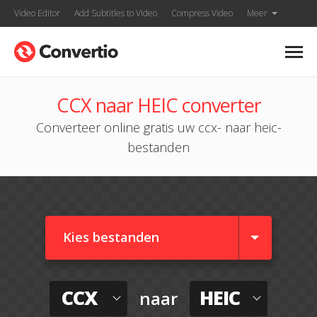
Video Editor
Add Subtitles to Video
Compress Video
Meer
CCX naar HEIC converter
Converteer online gratis uw ccx- naar heic-
bestanden
Kies bestanden
CCX
HEIC
naar