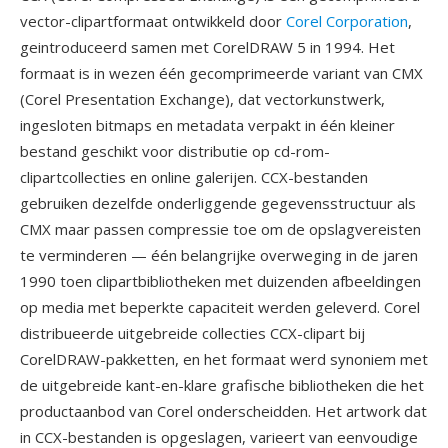
vector-clipartformaat ontwikkeld door
Corel Corporation
,
geintroduceerd samen met CorelDRAW 5 in 1994. Het
formaat is in wezen één gecomprimeerde variant van CMX
(Corel Presentation Exchange), dat vectorkunstwerk,
ingesloten bitmaps en metadata verpakt in één kleiner
bestand geschikt voor distributie op cd-rom-
clipartcollecties en online galerijen. CCX-bestanden
gebruiken dezelfde onderliggende gegevensstructuur als
CMX maar passen compressie toe om de opslagvereisten
te verminderen — één belangrijke overweging in de jaren
1990 toen clipartbibliotheken met duizenden afbeeldingen
op media met beperkte capaciteit werden geleverd. Corel
distribueerde uitgebreide collecties CCX-clipart bij
CorelDRAW-pakketten, en het formaat werd synoniem met
de uitgebreide kant-en-klare grafische bibliotheken die het
productaanbod van Corel onderscheidden. Het artwork dat
in CCX-bestanden is opgeslagen, varieert van eenvoudige