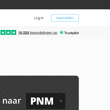
Log in
Aanmelden
10,220
beoordelingen op
PNM
naar