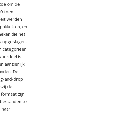
 toe om de
90 toen
teit werden
-pakketten, en
heken die het
s opgeslagen,
in categorieen
voordeel is
n aanzienlijk
anden. De
rag-and-drop
kzij de
formaat zijn
-bestanden te
 naar