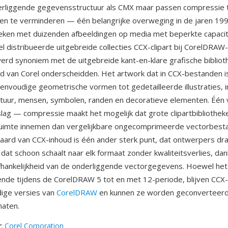
erliggende gegevensstructuur als CMX maar passen compressie
en te verminderen — één belangrijke overweging in de jaren 19
theken met duizenden afbeeldingen op media met beperkte capaci
el distribueerde uitgebreide collecties CCX-clipart bij CorelDRAW
erd synoniem met de uitgebreide kant-en-klare grafische bibliot
 van Corel onderscheidden. Het artwork dat in CCX-bestanden i
eenvoudige geometrische vormen tot gedetailleerde illustraties, 
 natuur, mensen, symbolen, randen en decoratieve elementen. Één 
ag — compressie maakt het mogelijk dat grote clipartbibliotheke
fruimte innemen dan vergelijkbare ongecomprimeerde vectorbest
 aard van CCX-inhoud is één ander sterk punt, dat ontwerpers d
dat schoon schaalt naar elk formaat zonder kwaliteitsverlies, dan
fhankelijkheid van de onderliggende vectorgegevens. Hoewel het 
ende tijdens de CorelDRAW 5 tot en met 12-periode, blijven CCX
dige versies van
CorelDRAW
en kunnen ze worden geconverteerd
aten.
r
:
Corel Corporation