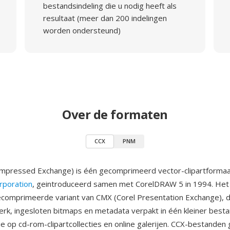
bestandsindeling die u nodig heeft als
resultaat (meer dan 200 indelingen
worden ondersteund)
Over de formaten
CCX
PNM
ompressed Exchange) is één gecomprimeerd vector-clipartformaa
rporation
, geintroduceerd samen met CorelDRAW 5 in 1994. Het f
comprimeerde variant van CMX (Corel Presentation Exchange), 
rk, ingesloten bitmaps en metadata verpakt in één kleiner besta
ie op cd-rom-clipartcollecties en online galerijen. CCX-bestanden