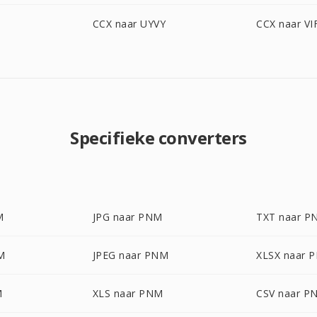
CCX naar UYVY
CCX naar VI
Specifieke converters
M
JPG naar PNM
TXT naar P
M
JPEG naar PNM
XLSX naar 
M
XLS naar PNM
CSV naar P