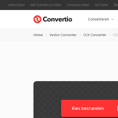
Video Editor
Add Subtitles to Video
Compress Video
GIF Editor
Te
Converteren
Home
Vector Converter
CCX Converter
CC
Kies bestanden