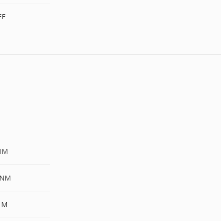
FF
NM
PNM
NM