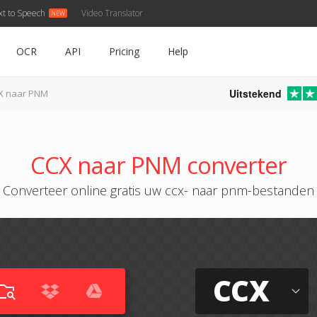
xt to Speech
Video Translator
OCR
API
Pricing
Help
Uitstekend
X naar PNM
CCX naar PNM converter
Converteer online gratis uw ccx- naar pnm-bestanden
CCX