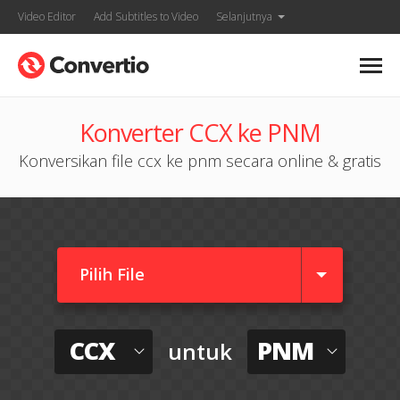
Video Editor
Add Subtitles to Video
Selanjutnya
Konverter CCX ke PNM
Konversikan file ccx ke pnm secara online & gratis
Pilih File
CCX
PNM
untuk