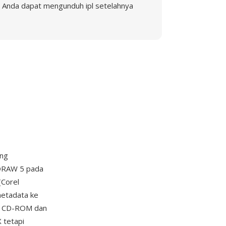
Anda dapat mengunduh ipl setelahnya
ang
lDRAW 5 pada
(Corel
metadata ke
art CD-ROM dan
 tetapi