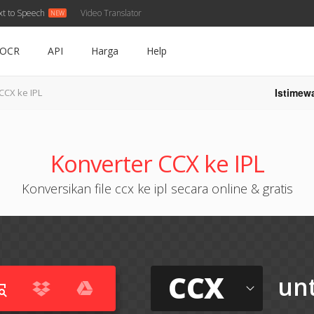
xt to Speech
Video Translator
OCR
API
Harga
Help
Istimew
CCX ke IPL
Konverter CCX ke IPL
Konversikan file ccx ke ipl secara online & gratis
CCX
un