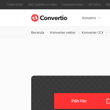
Video Editor
Add Subtitles to Video
Compress Video
GIF Editor
Te
Konversi
Beranda
Konverter vektor
Konverter CCX
Pilih File