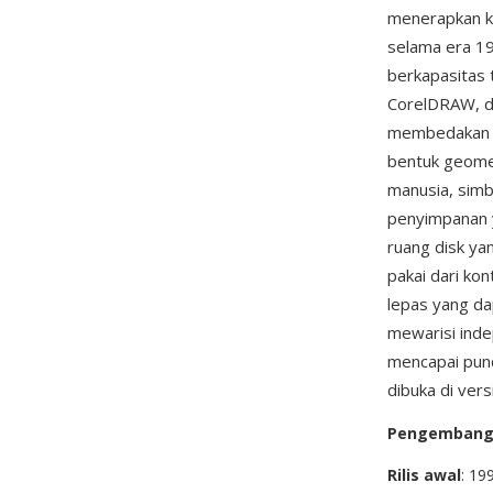
menerapkan k
selama era 19
berkapasitas 
CorelDRAW, da
membedakan pe
bentuk geomet
manusia, simb
penyimpanan 
ruang disk yan
pakai dari ko
lepas yang da
mewarisi inde
mencapai pun
dibuka di ver
Pengemban
Rilis awal
: 19