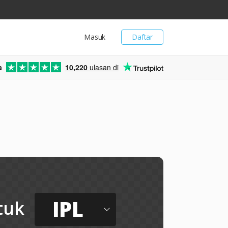
Masuk
Daftar
a
10,220
ulasan di
IPL
tuk