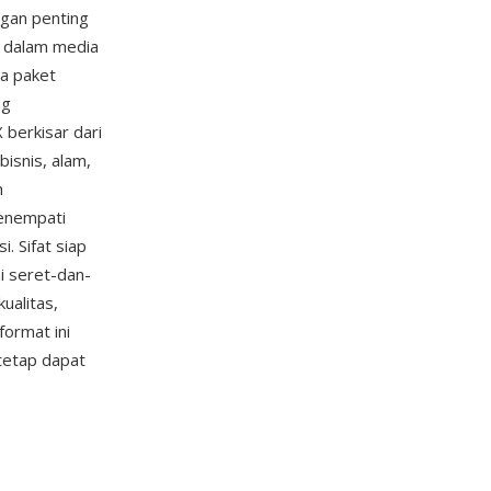
gan penting
n dalam media
ma paket
ng
berkisar dari
bisnis, alam,
h
enempati
. Sifat siap
i seret-dan-
ualitas,
format ini
tetap dapat