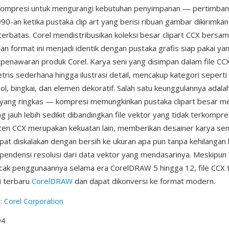
ompresi untuk mengurangi kebutuhan penyimpanan — pertimban
90-an ketika pustaka clip art yang berisi ribuan gambar dikirimka
terbatas. Corel mendistribusikan koleksi besar clipart CCX bersa
n format ini menjadi identik dengan pustaka grafis siap pakai ya
nawaran produk Corel. Karya seni yang disimpan dalam file CCX 
ris sederhana hingga ilustrasi detail, mencakup kategori seperti 
ol, bingkai, dan elemen dekoratif. Salah satu keunggulannya adala
yang ringkas — kompresi memungkinkan pustaka clipart besar m
g jauh lebih sedikit dibandingkan file vektor yang tidak terkompresi
nten CCX merupakan kekuatan lain, memberikan desainer karya sen
pat diskalakan dengan bersih ke ukuran apa pun tanpa kehilangan k
pendensi resolusi dari data vektor yang mendasarinya. Meskipun 
cak penggunaannya selama era CorelDRAW 5 hingga 12, file CCX 
si terbaru
CorelDRAW
dan dapat dikonversi ke format modern.
g
:
Corel Corporation
94