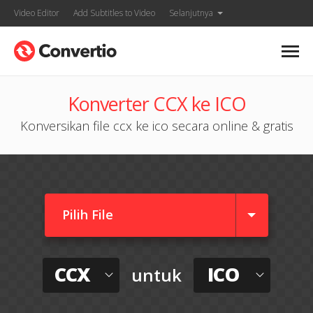
Video Editor
Add Subtitles to Video
Selanjutnya
Konverter CCX ke ICO
Konversikan file ccx ke ico secara online & gratis
Pilih File
CCX
ICO
untuk