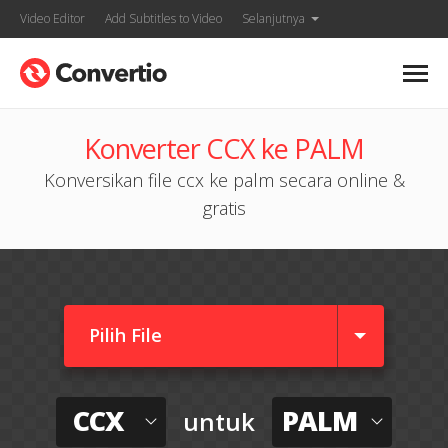
Video Editor
Add Subtitles to Video
Selanjutnya
Konverter CCX ke PALM
Konversikan file ccx ke palm secara online &
gratis
Pilih File
CCX
PALM
untuk