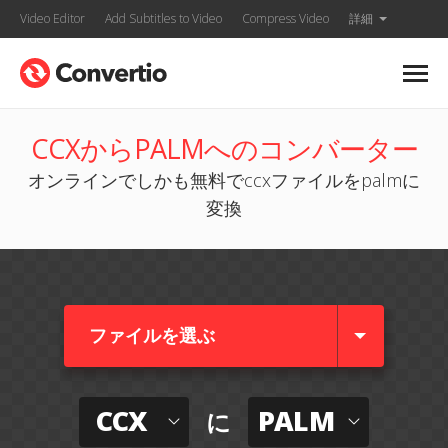
Video Editor
Add Subtitles to Video
Compress Video
詳細
CCXからPALMへのコンバーター
オンラインでしかも無料でccxファイルをpalmに
変換
ファイルを選ぶ
CCX
PALM
に