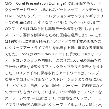
CMX（Corel Presentation Exchange）の圧縮版であり、ベ
クターアートワーク、埋め込みビットマップ、メタデータを
CD-ROMクリップアートコレクションやオンラインギャラリ
ーでの配布に適した小さなファイルにパッケージ化します。
CCXファイルはCMXと同じ基盤データ構造を使用しますが、
ストレージ要件を削減するために圧縮を適用します — これ
は1990年代に容量が限られたメディアで数千枚の画像を含
むクリップアートライブラリを配布する際に重要な考慮事項
でした。CorelはCorelDRAWスイートに膨大なCCXクリップ
アートコレクションを同梱し、この形式はCorelの製品を際
立たせた豊富な既製グラフィックライブラリの象徴となりま
した。CCXファイルに保存されるアートワークは、シンプル
な幾何学図形から詳細なイラストレーションまで多岐にわた
り、ビジネス、自然、人物、記号、ボーダー、装飾要素など
のカテゴリをカバーしています。1つの利点はコンパクトな
ストレージです — 圧縮により、大規模なクリップアートラ
イブラリが同等の非圧縮ベクターファイルよりも大幅に少な