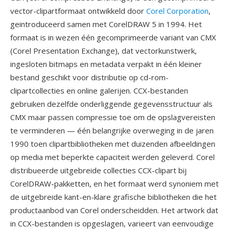
vector-clipartformaat ontwikkeld door
Corel Corporation
,
geintroduceerd samen met CorelDRAW 5 in 1994. Het
formaat is in wezen één gecomprimeerde variant van CMX
(Corel Presentation Exchange), dat vectorkunstwerk,
ingesloten bitmaps en metadata verpakt in één kleiner
bestand geschikt voor distributie op cd-rom-
clipartcollecties en online galerijen. CCX-bestanden
gebruiken dezelfde onderliggende gegevensstructuur als
CMX maar passen compressie toe om de opslagvereisten
te verminderen — één belangrijke overweging in de jaren
1990 toen clipartbibliotheken met duizenden afbeeldingen
op media met beperkte capaciteit werden geleverd. Corel
distribueerde uitgebreide collecties CCX-clipart bij
CorelDRAW-pakketten, en het formaat werd synoniem met
de uitgebreide kant-en-klare grafische bibliotheken die het
productaanbod van Corel onderscheidden. Het artwork dat
in CCX-bestanden is opgeslagen, varieert van eenvoudige