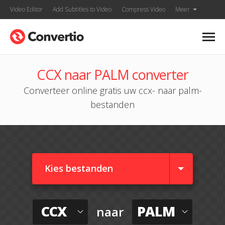
Video Editor
Add Subtitles to Video
Compress Video
Meer
CCX naar PALM converter
Converteer online gratis uw ccx- naar palm-
bestanden
Kies bestanden
CCX
PALM
naar