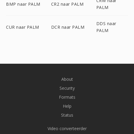
CRW naar
BMP naar PALM
CR2 naar PALM
PALM
DDS naar
CUR naar PALM
DCR naar PALM
PALM
About
Security
Formats
Help
Status
Video converteerder