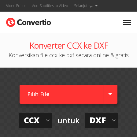
Video Editor
Add Subtitles to Video
Selanjutnya
Konverter CCX ke DXF
Konversikan file ccx ke dxf secara online & gratis
Pilih File
CCX
DXF
untuk