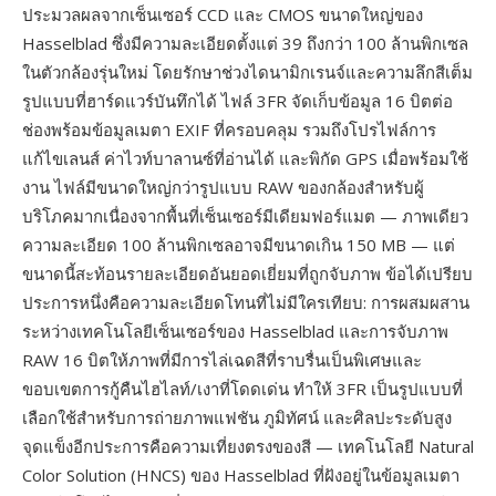
ประมวลผลจากเซ็นเซอร์ CCD และ CMOS ขนาดใหญ่ของ
Hasselblad ซึ่งมีความละเอียดตั้งแต่ 39 ถึงกว่า 100 ล้านพิกเซล
ในตัวกล้องรุ่นใหม่ โดยรักษาช่วงไดนามิกเรนจ์และความลึกสีเต็ม
รูปแบบที่ฮาร์ดแวร์บันทึกได้ ไฟล์ 3FR จัดเก็บข้อมูล 16 บิตต่อ
ช่องพร้อมข้อมูลเมตา EXIF ที่ครอบคลุม รวมถึงโปรไฟล์การ
แก้ไขเลนส์ ค่าไวท์บาลานซ์ที่อ่านได้ และพิกัด GPS เมื่อพร้อมใช้
งาน ไฟล์มีขนาดใหญ่กว่ารูปแบบ RAW ของกล้องสำหรับผู้
บริโภคมากเนื่องจากพื้นที่เซ็นเซอร์มีเดียมฟอร์แมต — ภาพเดียว
ความละเอียด 100 ล้านพิกเซลอาจมีขนาดเกิน 150 MB — แต่
ขนาดนี้สะท้อนรายละเอียดอันยอดเยี่ยมที่ถูกจับภาพ ข้อได้เปรียบ
ประการหนึ่งคือความละเอียดโทนที่ไม่มีใครเทียบ: การผสมผสาน
ระหว่างเทคโนโลยีเซ็นเซอร์ของ Hasselblad และการจับภาพ
RAW 16 บิตให้ภาพที่มีการไล่เฉดสีที่ราบรื่นเป็นพิเศษและ
ขอบเขตการกู้คืนไฮไลท์/เงาที่โดดเด่น ทำให้ 3FR เป็นรูปแบบที่
เลือกใช้สำหรับการถ่ายภาพแฟชัน ภูมิทัศน์ และศิลปะระดับสูง
จุดแข็งอีกประการคือความเที่ยงตรงของสี — เทคโนโลยี Natural
Color Solution (HNCS) ของ Hasselblad ที่ฝังอยู่ในข้อมูลเมตา