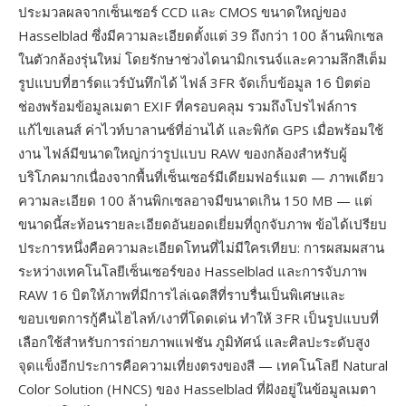
ประมวลผลจากเซ็นเซอร์ CCD และ CMOS ขนาดใหญ่ของ
Hasselblad ซึ่งมีความละเอียดตั้งแต่ 39 ถึงกว่า 100 ล้านพิกเซล
ในตัวกล้องรุ่นใหม่ โดยรักษาช่วงไดนามิกเรนจ์และความลึกสีเต็ม
รูปแบบที่ฮาร์ดแวร์บันทึกได้ ไฟล์ 3FR จัดเก็บข้อมูล 16 บิตต่อ
ช่องพร้อมข้อมูลเมตา EXIF ที่ครอบคลุม รวมถึงโปรไฟล์การ
แก้ไขเลนส์ ค่าไวท์บาลานซ์ที่อ่านได้ และพิกัด GPS เมื่อพร้อมใช้
งาน ไฟล์มีขนาดใหญ่กว่ารูปแบบ RAW ของกล้องสำหรับผู้
บริโภคมากเนื่องจากพื้นที่เซ็นเซอร์มีเดียมฟอร์แมต — ภาพเดียว
ความละเอียด 100 ล้านพิกเซลอาจมีขนาดเกิน 150 MB — แต่
ขนาดนี้สะท้อนรายละเอียดอันยอดเยี่ยมที่ถูกจับภาพ ข้อได้เปรียบ
ประการหนึ่งคือความละเอียดโทนที่ไม่มีใครเทียบ: การผสมผสาน
ระหว่างเทคโนโลยีเซ็นเซอร์ของ Hasselblad และการจับภาพ
RAW 16 บิตให้ภาพที่มีการไล่เฉดสีที่ราบรื่นเป็นพิเศษและ
ขอบเขตการกู้คืนไฮไลท์/เงาที่โดดเด่น ทำให้ 3FR เป็นรูปแบบที่
เลือกใช้สำหรับการถ่ายภาพแฟชัน ภูมิทัศน์ และศิลปะระดับสูง
จุดแข็งอีกประการคือความเที่ยงตรงของสี — เทคโนโลยี Natural
Color Solution (HNCS) ของ Hasselblad ที่ฝังอยู่ในข้อมูลเมตา