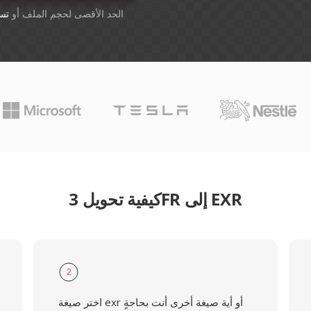
أسقِط الملفات هنا. 1 GB الحد الأقصى لحجم الملف أو
تس
كيفية تحويل 3FR إلى EXR
2
اختر صيغة exr أو أية صيغة أخرى أنت بحاجةٍ