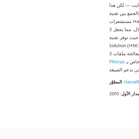
 أن تتجاوز لقطة واحدة بدقة 100 ميغابكسل حجم 150 ميغابايت — لكن هذا
الجمع بين تقنية
مستشعرات Hasselblad والتقاط RAW بعمق 16 بت ينتج صوراً بتدرجات سلسة للغاية وقدرة ممتازة
على استعادة تفاصيل الإضاءات والظلال، مما يجعل 3FR الصيغة المفضلة في تصوير الأزياء والمناظر
نية Natural Color
S) من Hasselblad المضمنة في البيانات الوصفية لصيغة 3FR ملف ICC مخصصاً لكل
الخاص بـ Hasselblad وAdobe Lightroom وCapture One وغيرها من محولات RAW الرئيسية
Phocus
Hassel
:
المطوّر
دار الأول
: 2005