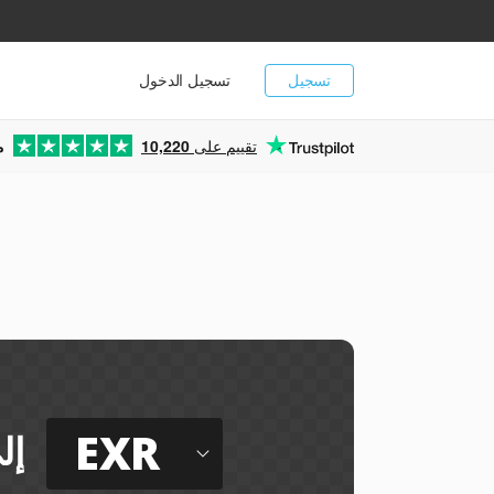
تسجيل
تسجيل الدخول
تقييم على
10,220
م
EXR
إل