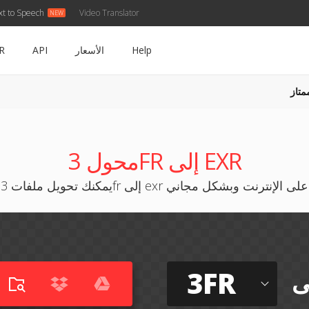
xt to Speech
Video Translator
Help
الأسعار
API
R
متاز
محول 3FR إلى EXR
يمكنك تحويل ملفات 3fr إلى exr على الإنترنت وبشكل مجاني
3FR
ى