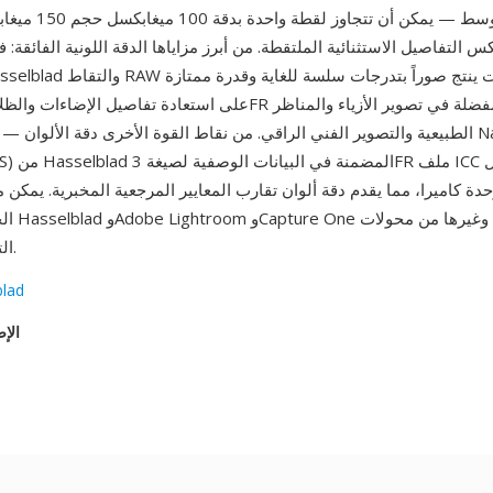
المستشعر المتوسط — يمكن
 التفاصيل الاستثنائية الملتقطة. من أبرز مزاياها الدقة اللونية الفائقة: ف
الطبيعية والتصوير الفني الراقي. من نقاط القوة الأخرى دقة الألوان — حيث توفر تق
olution (HNCS
التي تدعم الصيغة.
blad
الإص