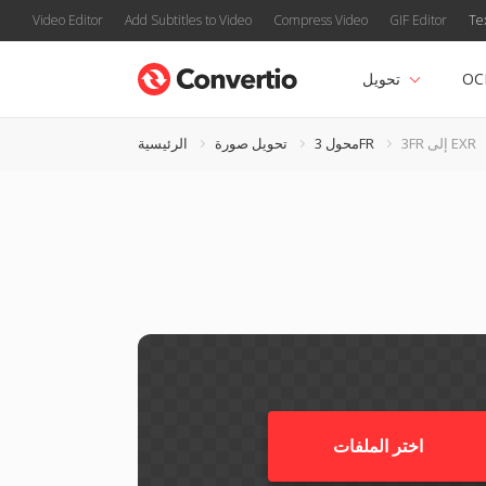
Video Editor
Add Subtitles to Video
Compress Video
GIF Editor
Te
OC
تحويل
3FR إلى EXR
محول 3FR
تحويل صورة
الرئيسية
اختر الملفات