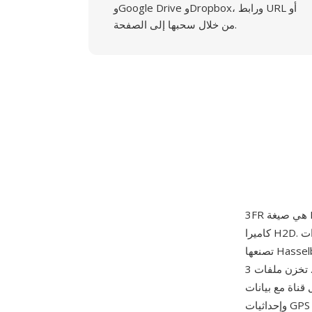
وGoogle Drive وDropbox، ورابط URL أو
من خلال سحبها إلى الصفحة.
كاميرا H2D. تلتقط الصيغة بيانات المستشعر غير المعالجة من مستشعرات CCD وCMOS الكبيرة التي
تصنعها Hasselblad، والتي تتراوح بين 39 وأكثر من 100 ميغابكسل في الطرازات الحديثة، مع الحفاظ
على كامل النطاق الديناميكي وعمق الألوان المسجل من العتاد. تخزن ملفات 3FR بيانات بعمق 16 بت
انات EXIF وصفية موسعة تشمل ملفات تصحيح العدسة وقراءات توازن اللون الأبيض
وإحداثيات GPS عند توفرها. تكون هذه الملفات أكبر بكثير من صيغ RAW الاستهلاكية نظراً لمساحة