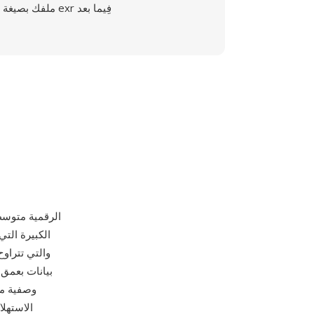
ملفك بصيغة exr فِيما بعد