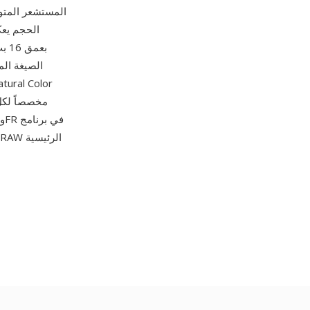
الحجم يعكس
وحدة كاميرا، مما يقدم دقة ألوان تقارب المعايير المرجعية المخبرية. يمكن معالجة ملفات 3FR في برنامج