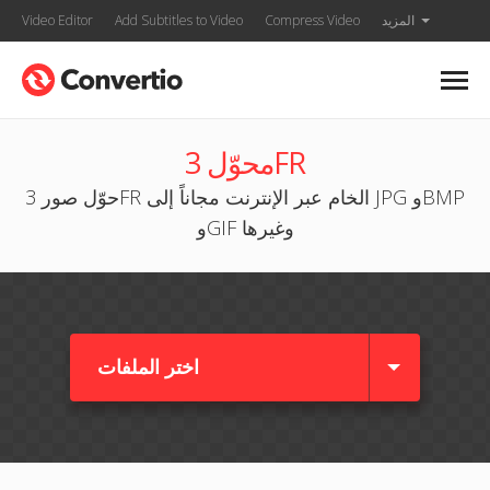
المزيد
Compress Video
Add Subtitles to Video
Video Editor
محوّل 3FR
حوّل صور 3FR الخام عبر الإنترنت مجاناً إلى JPG وBMP
وGIF وغيرها
اختر الملفات