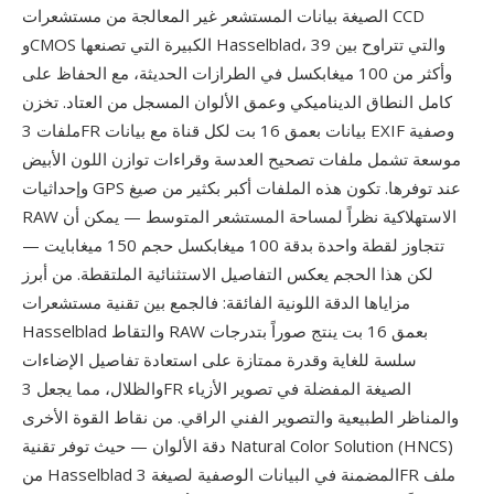
الصيغة بيانات المستشعر غير المعالجة من مستشعرات CCD
وCMOS الكبيرة التي تصنعها Hasselblad، والتي تتراوح بين 39
وأكثر من 100 ميغابكسل في الطرازات الحديثة، مع الحفاظ على
كامل النطاق الديناميكي وعمق الألوان المسجل من العتاد. تخزن
ملفات 3FR بيانات بعمق 16 بت لكل قناة مع بيانات EXIF وصفية
موسعة تشمل ملفات تصحيح العدسة وقراءات توازن اللون الأبيض
وإحداثيات GPS عند توفرها. تكون هذه الملفات أكبر بكثير من صيغ
RAW الاستهلاكية نظراً لمساحة المستشعر المتوسط — يمكن أن
تتجاوز لقطة واحدة بدقة 100 ميغابكسل حجم 150 ميغابايت —
لكن هذا الحجم يعكس التفاصيل الاستثنائية الملتقطة. من أبرز
مزاياها الدقة اللونية الفائقة: فالجمع بين تقنية مستشعرات
Hasselblad والتقاط RAW بعمق 16 بت ينتج صوراً بتدرجات
سلسة للغاية وقدرة ممتازة على استعادة تفاصيل الإضاءات
والظلال، مما يجعل 3FR الصيغة المفضلة في تصوير الأزياء
والمناظر الطبيعية والتصوير الفني الراقي. من نقاط القوة الأخرى
دقة الألوان — حيث توفر تقنية Natural Color Solution (HNCS)
من Hasselblad المضمنة في البيانات الوصفية لصيغة 3FR ملف