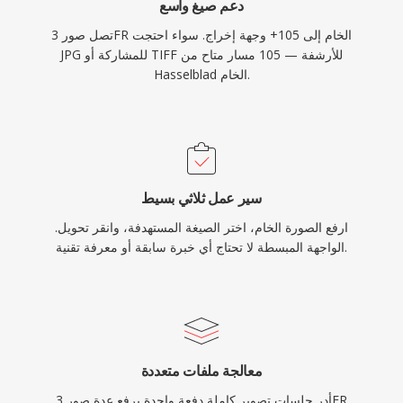
دعم صيغ واسع
تصل صور 3FR الخام إلى 105+ وجهة إخراج. سواء احتجت
JPG للمشاركة أو TIFF للأرشفة — 105 مسار متاح من
Hasselblad الخام.
سير عمل ثلاثي بسيط
ارفع الصورة الخام، اختر الصيغة المستهدفة، وانقر تحويل.
الواجهة المبسطة لا تحتاج أي خبرة سابقة أو معرفة تقنية.
معالجة ملفات متعددة
أدِر جلسات تصوير كاملة دفعة واحدة برفع عدة صور 3FR