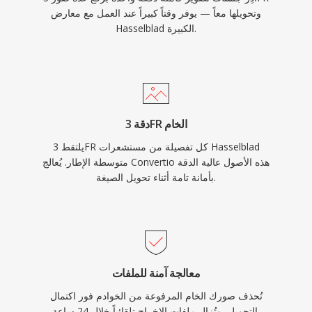
وتحويلها معاً — يوفر وقتاً كبيراً عند العمل مع معارض
Hasselblad الكبيرة.
دقة 3FR الخام
يلتقط 3FR كل تفصيلة من مستشعرات Hasselblad
متوسطة الإطار. يُعالج Convertio هذه الأصول عالية الدقة
بأمانة تامة أثناء تحويل الصيغة.
معالجة آمنة للملفات
تُحذف صورك الخام المرفوعة من الخوادم فور اكتمال
التحويل، وتُزال ملفات الإخراج تلقائياً خلال 24 ساعة.