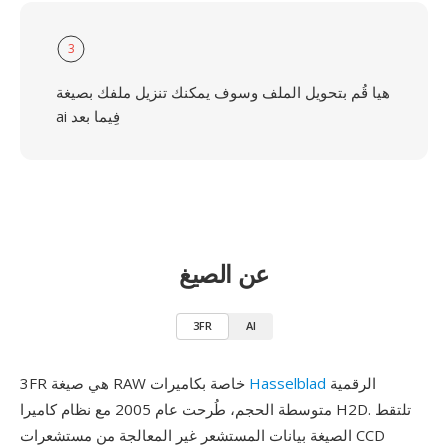
3
هيا قُم بتحويل الملف وسوف يمكنك تنزيل ملفك بصيغة
ai فِيما بعد
عن الصيغ
3FR
AI
الرقمية
Hasselblad
3FR هي صيغة RAW خاصة بكاميرات
متوسطة الحجم، طُرحت عام 2005 مع نظام كاميرا H2D. تلتقط
الصيغة بيانات المستشعر غير المعالجة من مستشعرات CCD