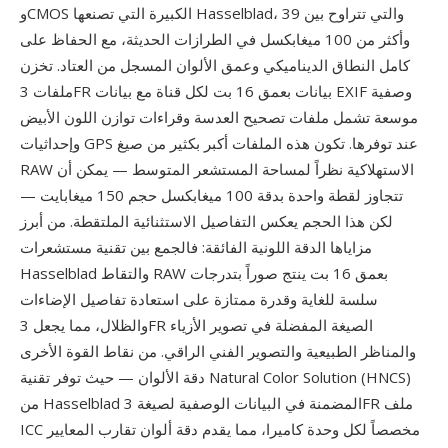
وCMOS الكبيرة التي تصنعها Hasselblad، والتي تتراوح بين 39
وأكثر من 100 ميغابكسل في الطرازات الحديثة، مع الحفاظ على
كامل النطاق الديناميكي وعمق الألوان المسجل من العتاد. تخزن
ملفات 3FR بيانات بعمق 16 بت لكل قناة مع بيانات EXIF وصفية
موسعة تشمل ملفات تصحيح العدسة وقراءات توازن اللون الأبيض
وإحداثيات GPS عند توفرها. تكون هذه الملفات أكبر بكثير من صيغ
RAW الاستهلاكية نظراً لمساحة المستشعر المتوسط — يمكن أن
تتجاوز لقطة واحدة بدقة 100 ميغابكسل حجم 150 ميغابايت —
لكن هذا الحجم يعكس التفاصيل الاستثنائية الملتقطة. من أبرز
مزاياها الدقة اللونية الفائقة: فالجمع بين تقنية مستشعرات
Hasselblad والتقاط RAW بعمق 16 بت ينتج صوراً بتدرجات
سلسة للغاية وقدرة ممتازة على استعادة تفاصيل الإضاءات
والظلال، مما يجعل 3FR الصيغة المفضلة في تصوير الأزياء
والمناظر الطبيعية والتصوير الفني الراقي. من نقاط القوة الأخرى
دقة الألوان — حيث توفر تقنية Natural Color Solution (HNCS)
من Hasselblad المضمنة في البيانات الوصفية لصيغة 3FR ملف
ICC مخصصاً لكل وحدة كاميرا، مما يقدم دقة ألوان تقارب المعايير