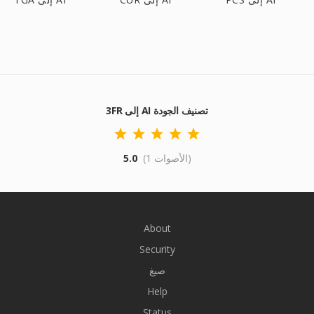
3FR إلى AI تصنيف الجودة
(1 الأصوات)
5.0
About
Security
صيغ
Help
Status