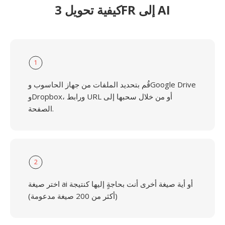
كيفية تحويل 3FR إلى AI
1
قُم بتحديد الملفات من جهاز الحاسوب وGoogle Drive
وDropbox، ورابط URL أو من خلال سحبها إلى
الصفحة.
2
اختر صيغة ai أو أية صيغة أخرى أنت بحاجةٍ إليها كنتيجة
(أكثر من 200 صيغة مدعومة)