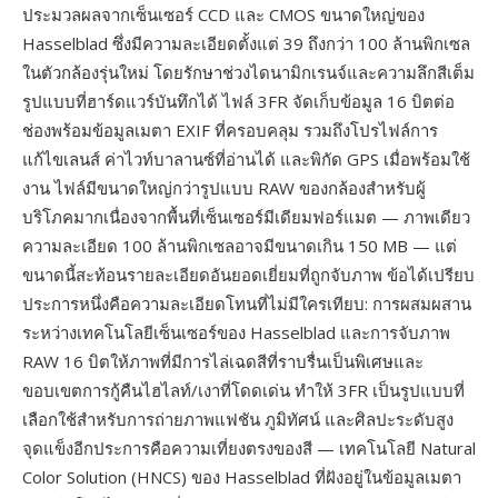
ประมวลผลจากเซ็นเซอร์ CCD และ CMOS ขนาดใหญ่ของ
Hasselblad ซึ่งมีความละเอียดตั้งแต่ 39 ถึงกว่า 100 ล้านพิกเซล
ในตัวกล้องรุ่นใหม่ โดยรักษาช่วงไดนามิกเรนจ์และความลึกสีเต็ม
รูปแบบที่ฮาร์ดแวร์บันทึกได้ ไฟล์ 3FR จัดเก็บข้อมูล 16 บิตต่อ
ช่องพร้อมข้อมูลเมตา EXIF ที่ครอบคลุม รวมถึงโปรไฟล์การ
แก้ไขเลนส์ ค่าไวท์บาลานซ์ที่อ่านได้ และพิกัด GPS เมื่อพร้อมใช้
งาน ไฟล์มีขนาดใหญ่กว่ารูปแบบ RAW ของกล้องสำหรับผู้
บริโภคมากเนื่องจากพื้นที่เซ็นเซอร์มีเดียมฟอร์แมต — ภาพเดียว
ความละเอียด 100 ล้านพิกเซลอาจมีขนาดเกิน 150 MB — แต่
ขนาดนี้สะท้อนรายละเอียดอันยอดเยี่ยมที่ถูกจับภาพ ข้อได้เปรียบ
ประการหนึ่งคือความละเอียดโทนที่ไม่มีใครเทียบ: การผสมผสาน
ระหว่างเทคโนโลยีเซ็นเซอร์ของ Hasselblad และการจับภาพ
RAW 16 บิตให้ภาพที่มีการไล่เฉดสีที่ราบรื่นเป็นพิเศษและ
ขอบเขตการกู้คืนไฮไลท์/เงาที่โดดเด่น ทำให้ 3FR เป็นรูปแบบที่
เลือกใช้สำหรับการถ่ายภาพแฟชัน ภูมิทัศน์ และศิลปะระดับสูง
จุดแข็งอีกประการคือความเที่ยงตรงของสี — เทคโนโลยี Natural
Color Solution (HNCS) ของ Hasselblad ที่ฝังอยู่ในข้อมูลเมตา