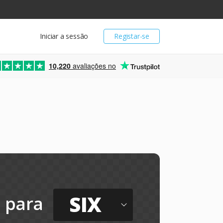
Iniciar a sessão
Registar-se
10,220
avaliações no
SIX
para