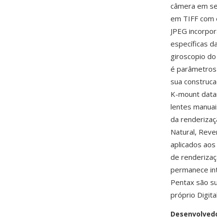
câmera em se
em TIFF com 
JPEG incorpo
específicas 
giroscopio do
é parâmetros 
sua construca
K-mount data
lentes manua
da renderizaç
Natural, Reve
aplicados aos
de renderizaç
permanece int
Pentax são s
próprio Digit
Desenvolved