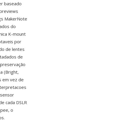
er baseado
 previews
ags MakerNote
dados do
onica K-mount
taveis por
do de lentes
etadados de
 preservação
 (Bright,
os em vez de
nterpretacoes
 sensor
 de cada DSLR
apee, o
os.