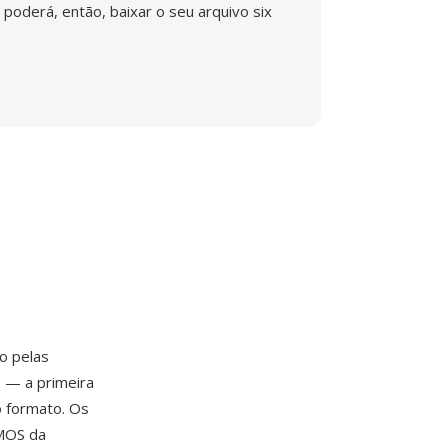
poderá, então, baixar o seu arquivo six
o pelas
D — a primeira
o formato. Os
CMOS da