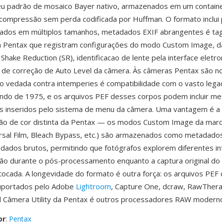
u padrão de mosaico Bayer nativo, armazenados em um contain
compressão sem perda codificada por Huffman. O formato inclui
rados em múltiplos tamanhos, metadados EXIF abrangentes é t
da Pentax que registram configurações do modo Custom Image, 
 Shake Reduction (SR), identificacao de lente pela interface eletr
de correção de Auto Level da câmera. Às câmeras Pentax são no
o vedada contra intemperies é compatibilidade com o vasto lega
ndo de 1975, e os arquivos PEF desses corpos podem incluir m
is inseridos pelo sistema de menu da câmera. Uma vantagem é a
ão de cor distinta da Pentax — os modos Custom Image da marca
rsal Film, Bleach Bypass, etc.) são armazenados como metadad
 dados brutos, permitindo que fotógrafos explorem diferentes i
ão durante o pós-processamento enquanto a captura original do
ocada. A longevidade do formato é outra força: os arquivos PEF
uportados pelo Adobe
Lightroom
, Capture One, dcraw, RawTher
al Câmera Utility da Pentax é outros processadores RAW modern
or
:
Pentax