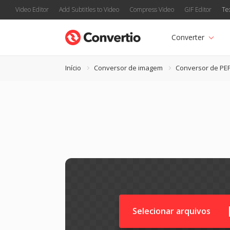
Video Editor
Add Subtitles to Video
Compress Video
GIF Editor
Te
Converter
Início
Conversor de imagem
Conversor de PE
Selecionar arquivos