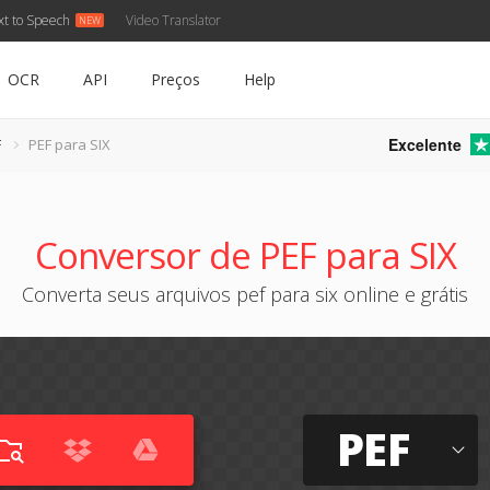
xt to Speech
Video Translator
OCR
API
Preços
Help
Excelente
F
PEF para SIX
Conversor de PEF para SIX
Converta seus arquivos pef para six online e grátis
PEF