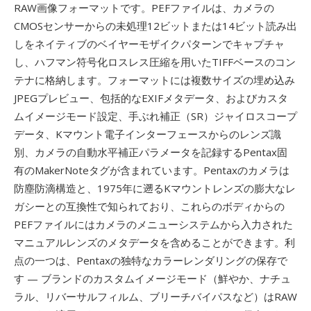
RAW画像フォーマットです。PEFファイルは、カメラの
CMOSセンサーからの未処理12ビットまたは14ビット読み出
しをネイティブのベイヤーモザイクパターンでキャプチャ
し、ハフマン符号化ロスレス圧縮を用いたTIFFベースのコン
テナに格納します。フォーマットには複数サイズの埋め込み
JPEGプレビュー、包括的なEXIFメタデータ、およびカスタ
ムイメージモード設定、手ぶれ補正（SR）ジャイロスコープ
データ、Kマウント電子インターフェースからのレンズ識
別、カメラの自動水平補正パラメータを記録するPentax固
有のMakerNoteタグが含まれています。Pentaxのカメラは
防塵防滴構造と、1975年に遡るKマウントレンズの膨大なレ
ガシーとの互換性で知られており、これらのボディからの
PEFファイルにはカメラのメニューシステムから入力された
マニュアルレンズのメタデータを含めることができます。利
点の一つは、Pentaxの独特なカラーレンダリングの保存で
す — ブランドのカスタムイメージモード（鮮やか、ナチュ
ラル、リバーサルフィルム、ブリーチバイパスなど）はRAW