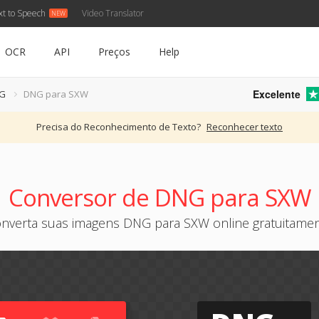
xt to Speech
Video Translator
OCR
API
Preços
Help
Excelente
NG
DNG para SXW
Precisa do Reconhecimento de Texto?
Reconhecer texto
Conversor de DNG para SXW
nverta suas imagens DNG para SXW online gratuitame