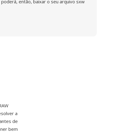
poderá, então, baixar o seu arquivo sxw
 RAW
solver a
cantes de
iner bem