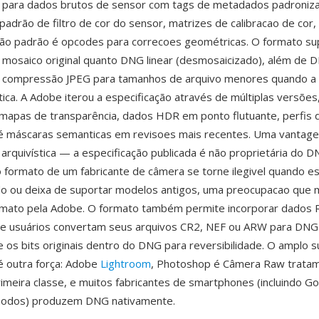
para dados brutos de sensor com tags de metadados padroniz
adrão de filtro de cor do sensor, matrizes de calibracao de cor
ão padrão é opcodes para correcoes geométricas. O formato su
mosaico original quanto DNG linear (desmosaicizado), além de
 compressão JPEG para tamanhos de arquivo menores quando a 
itica. A Adobe iterou a especificação através de múltiplas versões
mapas de transparência, dados HDR em ponto flutuante, perfis 
é máscaras semanticas em revisoes mais recentes. Uma vantag
 arquivística — a especificação publicada é não proprietária do D
o formato de um fabricante de câmera se torne ilegivel quando 
o ou deixa de suportar modelos antigos, uma preocupacao que 
rmato pela Adobe. O formato também permite incorporar dados R
ue usuários convertam seus arquivos CR2, NEF ou ARW para DN
 os bits originais dentro do DNG para reversibilidade. O amplo 
é outra força: Adobe
Lightroom
, Photoshop é Câmera Raw trat
imeira classe, e muitos fabricantes de smartphones (incluindo G
modos) produzem DNG nativamente.