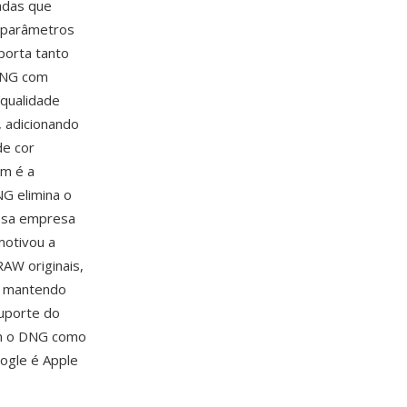
adas que
, parâmetros
porta tanto
 DNG com
qualidade
, adicionando
de cor
em é a
NG elimina o
essa empresa
motivou a
AW originais,
G mantendo
suporte do
am o DNG como
oogle é Apple