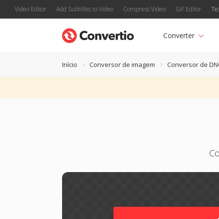
Video Editor
Add Subtitles to Video
Compress Video
GIF Editor
Te
Converter
Início
Conversor de imagem
Conversor de D
Co