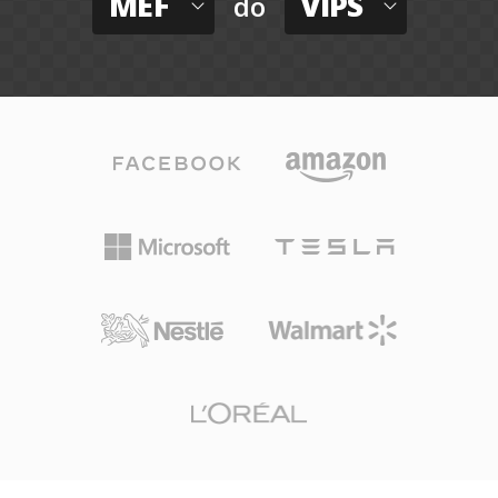
MEF
VIPS
do