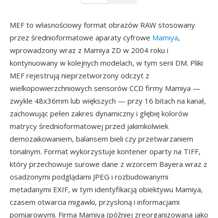
MEF to własnościowy format obrazów RAW stosowany
przez średnioformatowe aparaty cyfrowe
Mamiya
,
wprowadzony wraz z Mamiya ZD w 2004 roku i
kontynuowany w kolejnych modelach, w tym serii DM. Pliki
MEF rejestrują nieprzetworzony odczyt z
wielkopowierzchniowych sensorów CCD firmy Mamiya —
zwykle 48x36mm lub większych — przy 16 bitach na kanał,
zachowując pełen zakres dynamiczny i głębię kolorów
matrycy średnioformatowej przed jakimkolwiek
demozaikowaniem, balansem bieli czy przetwarzaniem
tonalnym. Format wykorzystuje kontener oparty na TIFF,
który przechowuje surowe dane z wzorcem Bayera wraz z
osadzonymi podglądami JPEG i rozbudowanymi
metadanymi EXIF, w tym identyfikacją obiektywu Mamiya,
czasem otwarcia migawki, przysłoną i informacjami
pomiarowymi. Firma Mamiya (później zreorganizowana jako