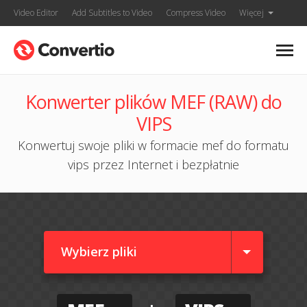
Video Editor
Add Subtitles to Video
Compress Video
Więcej
Konwerter plików MEF (RAW) do
VIPS
Konwertuj swoje pliki w formacie mef do formatu
vips przez Internet i bezpłatnie
Wybierz pliki