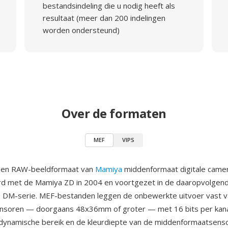
bestandsindeling die u nodig heeft als
resultaat (meer dan 200 indelingen
worden ondersteund)
Over de formaten
MEF
VIPS
igen RAW-beeldformaat van
Mamiya
middenformaat digitale camer
rd met de Mamiya ZD in 2004 en voortgezet in de daaropvolgen
 DM-serie. MEF-bestanden leggen de onbewerkte uitvoer vast v
nsoren — doorgaans 48x36mm of groter — met 16 bits per kanaa
 dynamische bereik en de kleurdiepte van de middenformaatsen