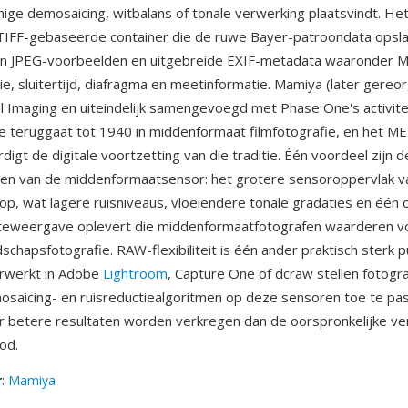
enige demosaicing, witbalans of tonale verwerking plaatsvindt. He
 TIFF-gebaseerde container die de ruwe Bayer-patroondata opsl
en JPEG-voorbeelden en uitgebreide EXIF-metadata waaronder 
tie, sluitertijd, diafragma en meetinformatie. Mamiya (later gereo
l Imaging en uiteindelijk samengevoegd met Phase One's activite
ie teruggaat tot 1940 in middenformaat filmfotografie, en het M
igt de digitale voortzetting van die traditie. Één voordeel zijn d
iten van de middenformaatsensor: het grotere sensoroppervlak 
l op, wat lagere ruisniveaus, vloeiendere tonale gradaties en één
teweergave oplevert die middenformaatfotografen waarderen vo
schapsfotografie. RAW-flexibiliteit is één ander praktisch sterk
rwerkt in Adobe
Lightroom
, Capture One of dcraw stellen fotogra
aicing- en ruisreductiealgoritmen op deze sensoren toe te pas
 betere resultaten worden verkregen dan de oorspronkelijke ve
od.
r
:
Mamiya