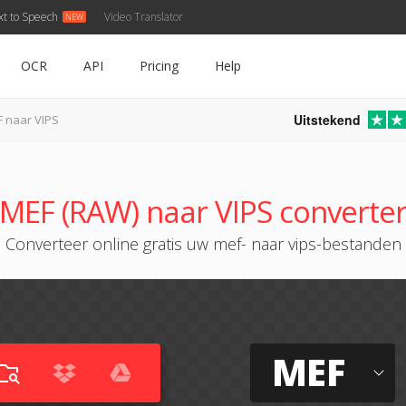
xt to Speech
Video Translator
OCR
API
Pricing
Help
Uitstekend
 naar VIPS
MEF (RAW) naar VIPS converte
Converteer online gratis uw mef- naar vips-bestanden
MEF