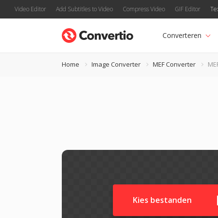
Video Editor
Add Subtitles to Video
Compress Video
GIF Editor
Te
Converteren
Home
Image Converter
MEF Converter
MEF
Kies bestanden