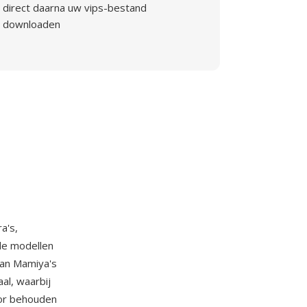
direct daarna uw vips-bestand
downloaden
a's,
de modellen
an Mamiya's
l, waarbij
sor behouden