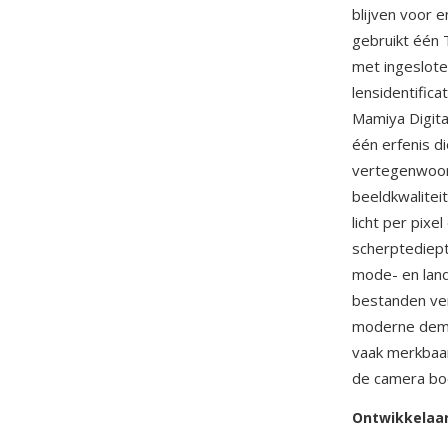
blijven voor 
gebruikt één
met ingeslot
lensidentifica
Mamiya Digita
één erfenis d
vertegenwoord
beeldkwalite
licht per pixe
scherptediep
mode- en land
bestanden ve
moderne demos
vaak merkbaar
de camera bo
Ontwikkelaa