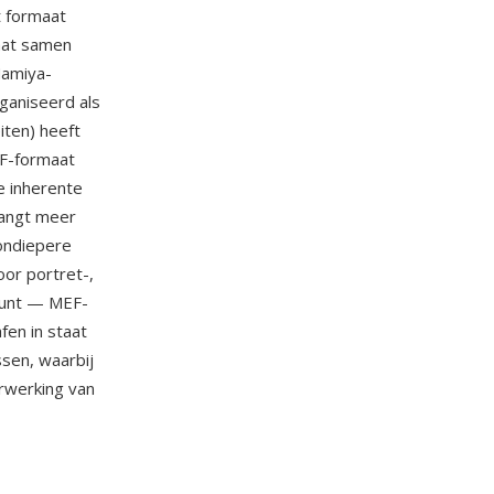
t formaat
aat samen
Mamiya-
rganiseerd als
iten) heeft
EF-formaat
e inherente
vangt meer
 ondiepere
or portret-,
 punt — MEF-
fen in staat
sen, waarbij
rwerking van