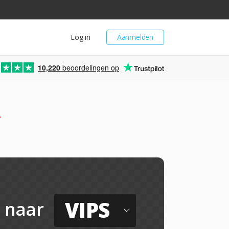
Log in
Aanmelden
10,220
beoordelingen op
r
VIPS
naar