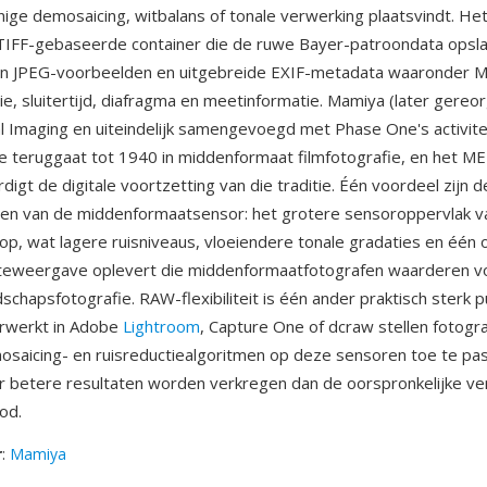
enige demosaicing, witbalans of tonale verwerking plaatsvindt. He
 TIFF-gebaseerde container die de ruwe Bayer-patroondata opsl
en JPEG-voorbeelden en uitgebreide EXIF-metadata waaronder 
tie, sluitertijd, diafragma en meetinformatie. Mamiya (later gereo
l Imaging en uiteindelijk samengevoegd met Phase One's activite
ie teruggaat tot 1940 in middenformaat filmfotografie, en het M
igt de digitale voortzetting van die traditie. Één voordeel zijn d
iten van de middenformaatsensor: het grotere sensoroppervlak 
l op, wat lagere ruisniveaus, vloeiendere tonale gradaties en één
teweergave oplevert die middenformaatfotografen waarderen vo
schapsfotografie. RAW-flexibiliteit is één ander praktisch sterk
rwerkt in Adobe
Lightroom
, Capture One of dcraw stellen fotogra
aicing- en ruisreductiealgoritmen op deze sensoren toe te pas
 betere resultaten worden verkregen dan de oorspronkelijke ve
od.
r
:
Mamiya