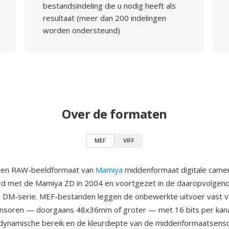
bestandsindeling die u nodig heeft als
resultaat (meer dan 200 indelingen
worden ondersteund)
Over de formaten
MEF
VIFF
igen RAW-beeldformaat van
Mamiya
middenformaat digitale camer
rd met de Mamiya ZD in 2004 en voortgezet in de daaropvolgen
 DM-serie. MEF-bestanden leggen de onbewerkte uitvoer vast v
nsoren — doorgaans 48x36mm of groter — met 16 bits per kanaa
 dynamische bereik en de kleurdiepte van de middenformaatsen