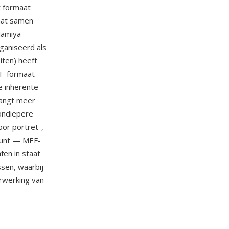
t formaat
aat samen
Mamiya-
rganiseerd als
iten) heeft
EF-formaat
e inherente
vangt meer
 ondiepere
or portret-,
 punt — MEF-
fen in staat
sen, waarbij
rwerking van