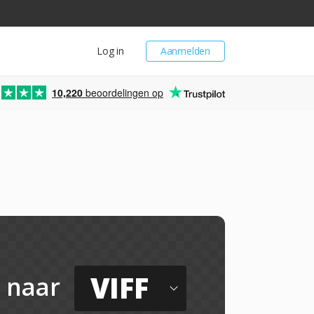
Log in
Aanmelden
10,220
beoordelingen op
VIFF
naar