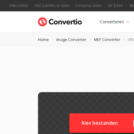
Video Editor
Add Subtitles to Video
Compress Video
GIF Editor
Te
Converteren
Home
Image Converter
MEF Converter
MEF
Kies bestanden