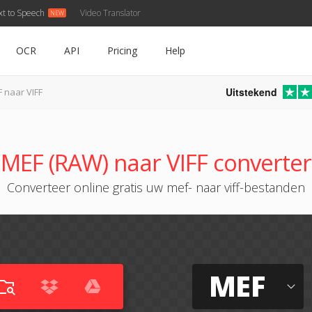
xt to Speech
Video Translator
OCR
API
Pricing
Help
Uitstekend
 naar VIFF
MEF (RAW) naar VIFF converter
Converteer online gratis uw mef- naar viff-bestanden
MEF