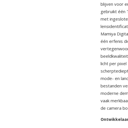
blijven voor 
gebruikt één
met ingeslot
lensidentifica
Mamiya Digita
één erfenis d
vertegenwoord
beeldkwalite
licht per pixe
scherptediep
mode- en land
bestanden ve
moderne demos
vaak merkbaar
de camera bo
Ontwikkelaa