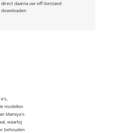
direct daarna uw viff-bestand
downloaden
a's,
de modellen
an Mamiya's
l, waarbij
sor behouden