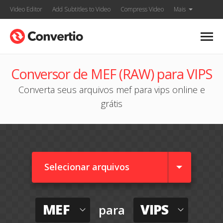
Video Editor
Add Subtitles to Video
Compress Video
Mais
Conversor de MEF (RAW) para VIPS
Converta seus arquivos mef para vips online e
grátis
Selecionar arquivos
MEF
VIPS
para