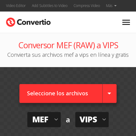
Video Editor
Add Subtitles to Video
Compress Video
Más
Conversor MEF (RAW) a VIPS
Convierta sus archivos mef a vips en línea y gratis
Seleccione los archivos
MEF
VIPS
a