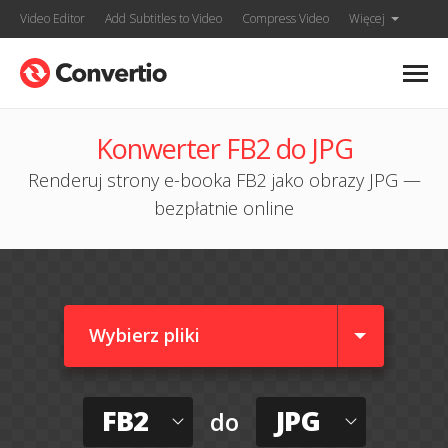
Video Editor
Add Subtitles to Video
Compress Video
Więcej
Konwerter FB2 do JPG
Renderuj strony e-booka FB2 jako obrazy JPG —
bezpłatnie online
Wybierz pliki
FB2
JPG
do