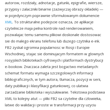
autorow, rozdzialy, adnotacje, gatunki, epigrafie, wiersze,
przypisy i zalaczniki binarne (zazwyczaj obrazy okladek) —
w pojedynczym poprawnie sformulowanym dokumencie
XML
. To strukturalne podejscie oznacza, ze aplikacje
czytelnicze maja pelna kontrole nad renderowaniem,
pozwalajac temu samemu plikowi doskonale dostosowac
sie do malego ekranu telefonu lub duzego czytnika e-ink.
FB2 zyskal ogromna popularnosc w Rosji i Europie
Wschodniej, stajac sie dominujacym formatem w glownych
rosyjskich bibliotekach cyfrowych i platformach dystrybucji
e-bookow. Znaczaca zaleta jest bogactwo metadanych:
schemat formatu wymaga szczegolowych informacji
bibliograficznych, w tym autora, tlumacza, pozycji w serii,
daty publikacji i klasyfikacji gatunkowej, co ulatwia
zarzadzanie biblioteka i wyszukiwanie. Tekstowa podstawa
XML to kolejny atut — pliki FB2 sa czytelne dla czlowieka,
latwe do walidacji i proste w transformacji przy uzyciu