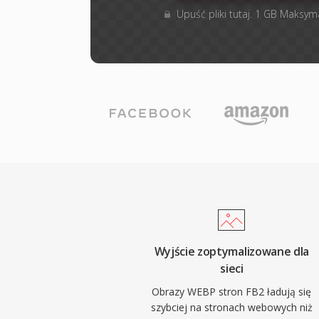
Upuść pliki tutaj. 1 GB Maksym
Wyjście zoptymalizowane dla
sieci
Obrazy WEBP stron FB2 ładują się
szybciej na stronach webowych niż