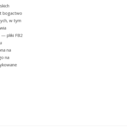
skich
est bogactwo
nych, w tym
twia
 — pliki FB2
iu
pna na
go na
edykowane