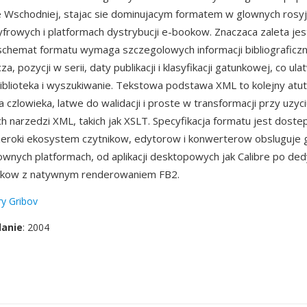
ie Wschodniej, stajac sie dominujacym formatem w glownych rosyj
cyfrowych i platformach dystrybucji e-bookow. Znaczaca zaleta j
chemat formatu wymaga szczegolowych informacji bibliograficz
za, pozycji w serii, daty publikacji i klasyfikacji gatunkowej, co ula
iblioteka i wyszukiwanie. Tekstowa podstawa XML to kolejny atut
a czlowieka, latwe do walidacji i proste w transformacji przy uzyc
 narzedzi XML, takich jak XSLT. Specyfikacja formatu jest doste
szeroki ekosystem czytnikow, edytorow i konwerterow obsluguje 
ownych platformach, od aplikacji desktopowych jak Calibre po d
ookow z natywnym renderowaniem FB2.
y Gribov
danie
: 2004