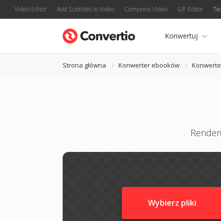
Video Editor
Add Subtitles to Video
Compress Video
GIF Editor
Te
Konwertuj
Strona główna
Konwerter ebooków
Konwerte
Renderu
Wybierz pliki