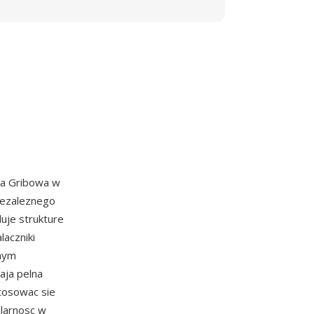
ja Gribowa w
niezaleznego
duje strukture
laczniki
anym
aja pelna
tosowac sie
ularnosc w