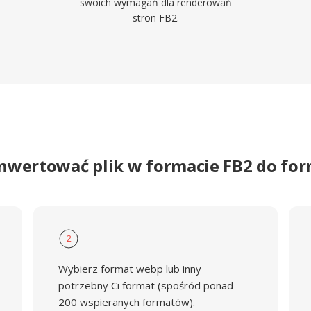
swoich wymagań dla renderowań
stron FB2.
onwertować plik w formacie FB2 do fo
2
Wybierz format webp lub inny
potrzebny Ci format (spośród ponad
200 wspieranych formatów).