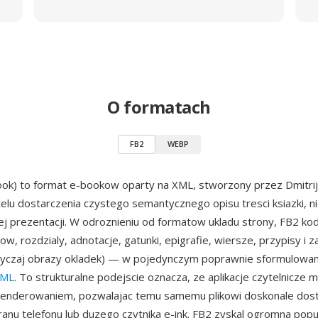
O formatach
FB2
WEBP
ook) to format e-bookow oparty na XML, stworzony przez Dmitri
elu dostarczenia czystego semantycznego opisu tresci ksiazki, 
nej prezentacji. W odroznieniu od formatow ukladu strony, FB2 ko
ow, rozdzialy, adnotacje, gatunki, epigrafie, wiersze, przypisy i za
wyczaj obrazy okladek) — w pojedynczym poprawnie sformulow
ML
. To strukturalne podejscie oznacza, ze aplikacje czytelnicze m
 renderowaniem, pozwalajac temu samemu plikowi doskonale dos
anu telefonu lub duzego czytnika e-ink. FB2 zyskal ogromna pop