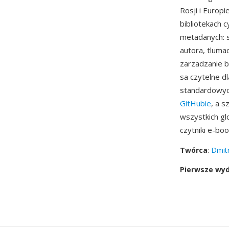
Rosji i Europ
bibliotekach 
metadanych: s
autora, tlumac
zarzadzanie b
sa czytelne dl
standardowych
GitHubie
, a 
wszystkich gl
czytniki e-b
Twórca
:
Dmitr
Pierwsze wy