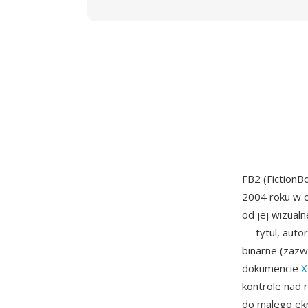
FB2 (FictionB
2004 roku w c
od jej wizual
— tytul, autor
binarne (zaz
dokumencie
X
kontrole nad
do malego ekr