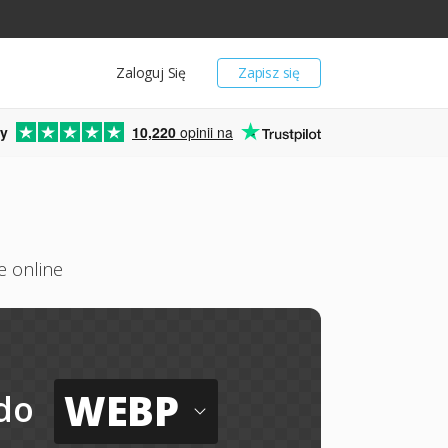
Zaloguj Się
Zapisz się
y
10,220
opinii na
e online
WEBP
do