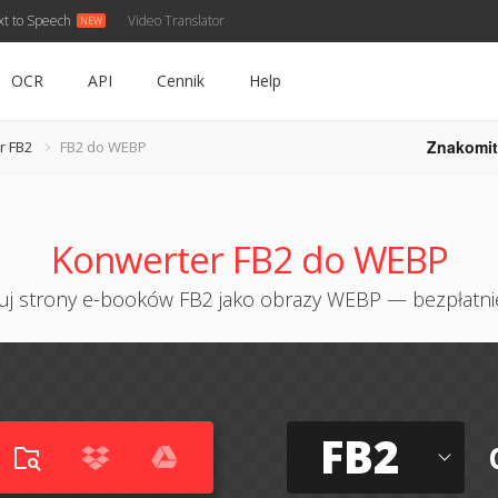
xt to Speech
Video Translator
OCR
API
Cennik
Help
Znakomit
r FB2
FB2 do WEBP
Konwerter FB2 do WEBP
j strony e-booków FB2 jako obrazy WEBP — bezpłatni
FB2